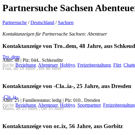
Partnersuche Sachsen Abenteue
Partnersuche
/
Deutschland
/
Sachsen
Kontaktanzeigen für Partnersuche Sachsen: Abenteuer
Kontaktanzeige von Tro..dem, 48 Jahre, aus Schkeud
Tro..dem
Alter: 48 | Plz: 044.. Schkeuditz
Suche
Beziehung
,
Abenteuer
,
Hobbys
,
Freizeitgestaltung
,
Flirt
,
Chatt
Frau, ab 18 Jahre , bis 48 Jahre
Kontaktanzeige von -Cla..ia-, 25 Jahre, aus Dresden
-Cla..ia-
Alter: 25 | Familienstatus: ledig | Plz: 010.. Dresden
Suche
Beziehung
,
Abenteuer
,
Hobbys
,
Sportpartner
,
Freizeitgestaltun
Mann, ab 25 Jahre , bis 35 Jahre
Kontaktanzeige von or..ix, 56 Jahre, aus Gorbitz