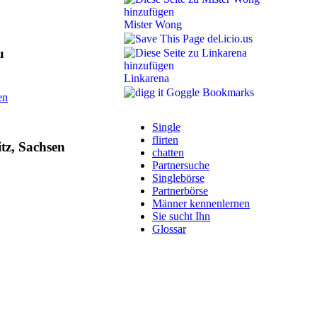
Mister Wong
del.icio.us
u
Linkarena
Goggle Bookmarks
en
Single
flirten
tz, Sachsen
chatten
Partnersuche
Singlebörse
Partnerbörse
Männer kennenlernen
Sie sucht Ihn
Glossar