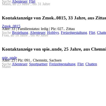
Suche
Abenteuer
,
Flirt
Mann, ab 25 Jahre , bis 31 Jahre
Kontaktanzeige von Zmok..0815, 33 Jahre, aus Zitta
Zmok..0815
Alter: 33 | Familienstatus: ledig | Plz: 027.. Zittau
Suche
Beziehung
,
Abenteuer
,
Hobbys
,
Freizeitgestaltung
,
Flirt
,
Chatt
Frau, ab 18 Jahre , bis 40 Jahre
Kontaktanzeige von spie..unde, 25 Jahre, aus Chemni
spie..unde
Alter: 25 | Plz: 091.. Chemnitz, Sachsen
Suche
Abenteuer
,
Sportpartner
,
Freizeitgestaltung
,
Flirt
,
Chatten
Mann