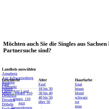
Möchten auch Sie die Singles aus Sachsen 
Partnersuche sind?
Landkeis auswählen
Annaberg
Aue Schwarzenberg
Geschlecht
Alter
Haarfarbe
Bautzen
Egal
Egal
Egal
Chemnitz
Frauen
18 bis 30
braun
Chemnitzer Land
Männer
30 bis 40
blond
Delitzsch
40 bis 50
schwarz
romeo_110
Dresden
über 50
rot
jetzt
Döbeln
grau
kennenlernen
Freiberg