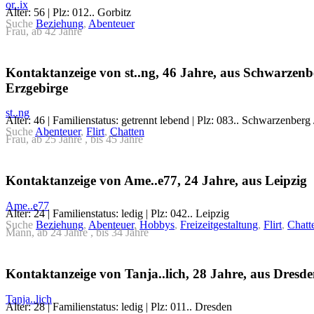
or..ix
Alter: 56 | Plz: 012.. Gorbitz
Suche
Beziehung
,
Abenteuer
Frau, ab 42 Jahre
Kontaktanzeige von st..ng, 46 Jahre, aus Schwarzenb
Erzgebirge
st..ng
Alter: 46 | Familienstatus: getrennt lebend | Plz: 083.. Schwarzenberg
Suche
Abenteuer
,
Flirt
,
Chatten
Frau, ab 25 Jahre , bis 45 Jahre
Kontaktanzeige von Ame..e77, 24 Jahre, aus Leipzig
Ame..e77
Alter: 24 | Familienstatus: ledig | Plz: 042.. Leipzig
Suche
Beziehung
,
Abenteuer
,
Hobbys
,
Freizeitgestaltung
,
Flirt
,
Chatt
Mann, ab 24 Jahre , bis 34 Jahre
Kontaktanzeige von Tanja..lich, 28 Jahre, aus Dresd
Tanja..lich
Alter: 28 | Familienstatus: ledig | Plz: 011.. Dresden