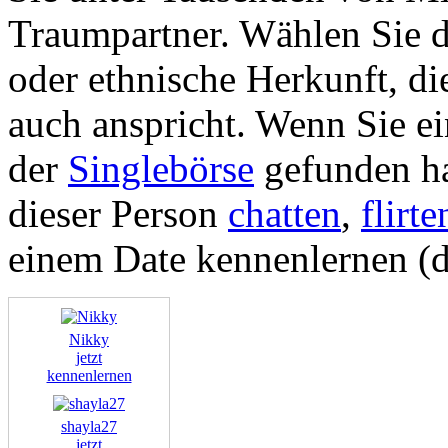
Traumpartner. Wählen Sie d
oder ethnische Herkunft, di
auch anspricht. Wenn Sie ein
der
Singlebörse
gefunden ha
dieser Person
chatten
,
flirte
einem Date kennenlernen (d
Nikky
jetzt
kennenlernen
shayla27
jetzt