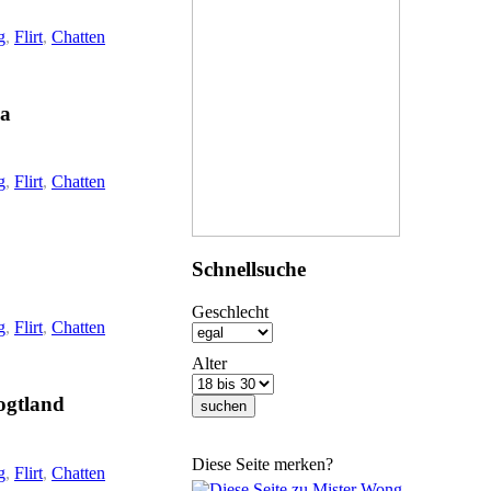
g
,
Flirt
,
Chatten
da
g
,
Flirt
,
Chatten
Schnellsuche
Geschlecht
g
,
Flirt
,
Chatten
Alter
ogtland
Diese Seite merken?
g
,
Flirt
,
Chatten