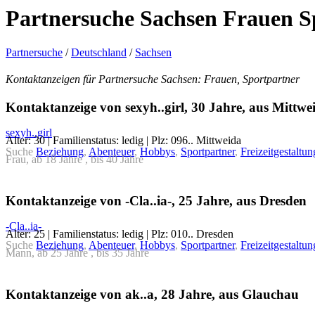
Partnersuche Sachsen Frauen S
Partnersuche
/
Deutschland
/
Sachsen
Kontaktanzeigen für Partnersuche Sachsen: Frauen, Sportpartner
Kontaktanzeige von sexyh..girl, 30 Jahre, aus Mittwe
sexyh..girl
Alter: 30 | Familienstatus: ledig | Plz: 096.. Mittweida
Suche
Beziehung
,
Abenteuer
,
Hobbys
,
Sportpartner
,
Freizeitgestaltun
Frau, ab 18 Jahre , bis 40 Jahre
Kontaktanzeige von -Cla..ia-, 25 Jahre, aus Dresden
-Cla..ia-
Alter: 25 | Familienstatus: ledig | Plz: 010.. Dresden
Suche
Beziehung
,
Abenteuer
,
Hobbys
,
Sportpartner
,
Freizeitgestaltun
Mann, ab 25 Jahre , bis 35 Jahre
Kontaktanzeige von ak..a, 28 Jahre, aus Glauchau