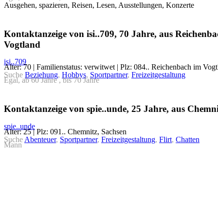
Ausgehen, spazieren, Reisen, Lesen, Ausstellungen, Konzerte
Kontaktanzeige von isi..709, 70 Jahre, aus Reichenb
Vogtland
isi..709
Alter: 70 | Familienstatus: verwitwet | Plz: 084.. Reichenbach im Vog
Suche
Beziehung
,
Hobbys
,
Sportpartner
,
Freizeitgestaltung
Egal, ab 60 Jahre , bis 70 Jahre
Kontaktanzeige von spie..unde, 25 Jahre, aus Chemni
spie..unde
Alter: 25 | Plz: 091.. Chemnitz, Sachsen
Suche
Abenteuer
,
Sportpartner
,
Freizeitgestaltung
,
Flirt
,
Chatten
Mann