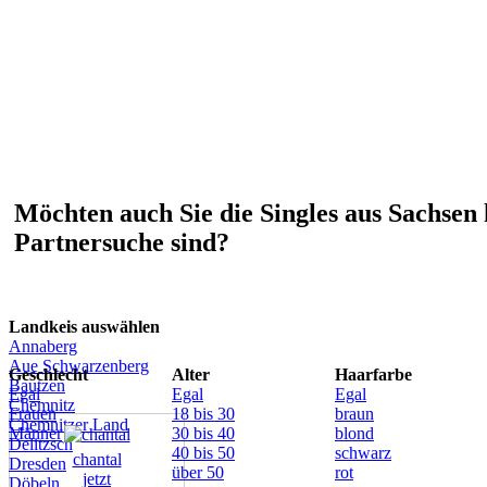
Möchten auch Sie die Singles aus Sachsen 
Partnersuche sind?
Landkeis auswählen
Annaberg
Aue Schwarzenberg
Geschlecht
Alter
Haarfarbe
Bautzen
Egal
Egal
Egal
Chemnitz
Frauen
18 bis 30
braun
Chemnitzer Land
Männer
30 bis 40
blond
Delitzsch
40 bis 50
schwarz
chantal
Dresden
über 50
rot
jetzt
Döbeln