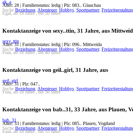
ak..a
Alter: 28 | Familienstatus: ledig | Plz: 083.. Glauchau
Suche
Beziehung
,
Abenteuer
,
Hobbys
,
Sportpartner
,
Freizeitgestaltun
Egal, ab 18 Jahre , bis 50 Jahre
Kontaktanzeige von sexy..ttin, 31 Jahre, aus Mittwei
sexy..ttin
Alter: 31 | Familienstatus: ledig | Plz: 096.. Mittweida
Suche
Beziehung
,
Abenteuer
,
Hobbys
,
Sportpartner
,
Freizeitgestaltun
Frau, ab 18 Jahre , bis 40 Jahre
Kontaktanzeige von geil..girl, 31 Jahre, aus
geil..girl
Alter: 31 | Plz: 047..
Suche
Beziehung
,
Abenteuer
,
Hobbys
,
Sportpartner
,
Freizeitgestaltun
Frau, ab 18 Jahre , bis 50 Jahre
Kontaktanzeige von bab..31, 33 Jahre, aus Plauen, V
bab..31
Alter: 33 | Familienstatus: ledig | Plz: 085.. Plauen, Vogtland
Suche
Beziehung
,
Abenteuer
,
Hobbys
,
Sportpartner
,
Freizeitgestaltun
Egal, ab 18 Jahre , bis 55 Jahre