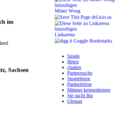
Mister Wong
del.icio.us
ach im
Linkarena
Goggle Bookmarks
tland
Single
flirten
chatten
tz, Sachsen
Partnersuche
Singlebörse
Partnerbörse
Männer kennenlernen
Sie sucht Ihn
Glossar