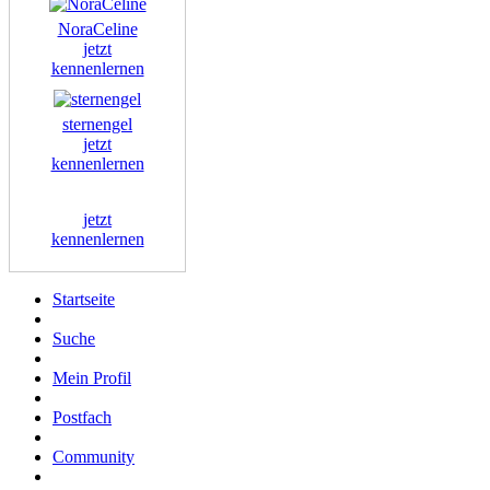
NoraCeline
jetzt
kennenlernen
sternengel
jetzt
kennenlernen
jetzt
kennenlernen
Startseite
Suche
Mein Profil
Postfach
Community