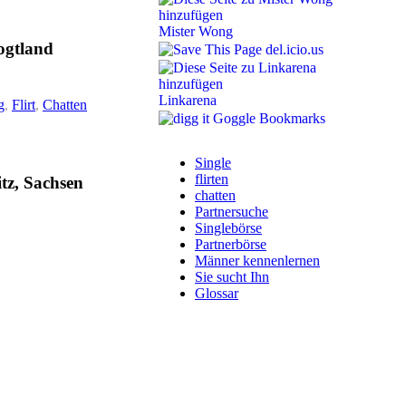
Mister Wong
ogtland
del.icio.us
Linkarena
g
,
Flirt
,
Chatten
Goggle Bookmarks
Single
flirten
tz, Sachsen
chatten
Partnersuche
Singlebörse
Partnerbörse
Männer kennenlernen
Sie sucht Ihn
Glossar