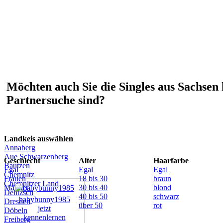
Möchten auch Sie die Singles aus Sachsen 
Partnersuche sind?
Landkeis auswählen
Annaberg
Aue Schwarzenberg
Geschlecht
Alter
Haarfarbe
Bautzen
Egal
Egal
Egal
Chemnitz
Frauen
18 bis 30
braun
Chemnitzer Land
Männer
30 bis 40
blond
Delitzsch
40 bis 50
schwarz
babybunny1985
Dresden
über 50
rot
jetzt
Döbeln
kennenlernen
Freiberg