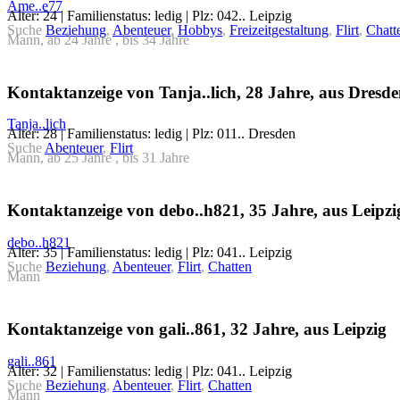
Ame..e77
Alter: 24 | Familienstatus: ledig | Plz: 042.. Leipzig
Suche
Beziehung
,
Abenteuer
,
Hobbys
,
Freizeitgestaltung
,
Flirt
,
Chatt
Mann, ab 24 Jahre , bis 34 Jahre
Kontaktanzeige von Tanja..lich, 28 Jahre, aus Dresd
Tanja..lich
Alter: 28 | Familienstatus: ledig | Plz: 011.. Dresden
Suche
Abenteuer
,
Flirt
Mann, ab 25 Jahre , bis 31 Jahre
Kontaktanzeige von debo..h821, 35 Jahre, aus Leipzi
debo..h821
Alter: 35 | Familienstatus: ledig | Plz: 041.. Leipzig
Suche
Beziehung
,
Abenteuer
,
Flirt
,
Chatten
Mann
Kontaktanzeige von gali..861, 32 Jahre, aus Leipzig
gali..861
Alter: 32 | Familienstatus: ledig | Plz: 041.. Leipzig
Suche
Beziehung
,
Abenteuer
,
Flirt
,
Chatten
Mann