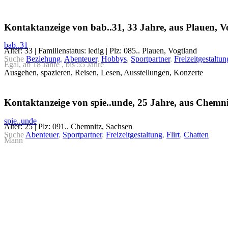
Kontaktanzeige von bab..31, 33 Jahre, aus Plauen, V
bab..31
Alter: 33 | Familienstatus: ledig | Plz: 085.. Plauen, Vogtland
Suche
Beziehung
,
Abenteuer
,
Hobbys
,
Sportpartner
,
Freizeitgestaltun
Egal, ab 18 Jahre , bis 55 Jahre
Ausgehen, spazieren, Reisen, Lesen, Ausstellungen, Konzerte
Kontaktanzeige von spie..unde, 25 Jahre, aus Chemni
spie..unde
Alter: 25 | Plz: 091.. Chemnitz, Sachsen
Suche
Abenteuer
,
Sportpartner
,
Freizeitgestaltung
,
Flirt
,
Chatten
Mann