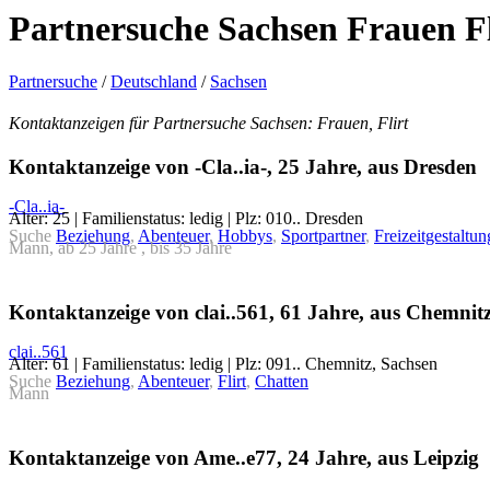
Partnersuche Sachsen Frauen Fl
Partnersuche
/
Deutschland
/
Sachsen
Kontaktanzeigen für Partnersuche Sachsen: Frauen, Flirt
Kontaktanzeige von -Cla..ia-, 25 Jahre, aus Dresden
-Cla..ia-
Alter: 25 | Familienstatus: ledig | Plz: 010.. Dresden
Suche
Beziehung
,
Abenteuer
,
Hobbys
,
Sportpartner
,
Freizeitgestaltun
Mann, ab 25 Jahre , bis 35 Jahre
Kontaktanzeige von clai..561, 61 Jahre, aus Chemnit
clai..561
Alter: 61 | Familienstatus: ledig | Plz: 091.. Chemnitz, Sachsen
Suche
Beziehung
,
Abenteuer
,
Flirt
,
Chatten
Mann
Kontaktanzeige von Ame..e77, 24 Jahre, aus Leipzig