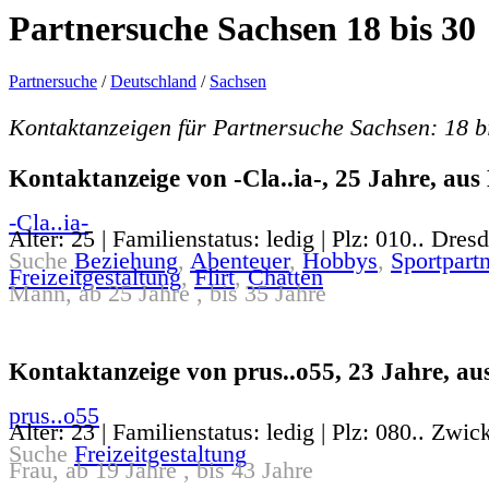
Partnersuche Sachsen 18 bis 30
Partnersuche
/
Deutschland
/
Sachsen
Kontaktanzeigen für Partnersuche Sachsen: 18 b
Kontaktanzeige von -Cla..ia-, 25 Jahre, aus
-Cla..ia-
Alter: 25 | Familienstatus: ledig | Plz: 010.. Dres
Suche
Beziehung
,
Abenteuer
,
Hobbys
,
Sportpartn
Freizeitgestaltung
,
Flirt
,
Chatten
Mann, ab 25 Jahre , bis 35 Jahre
Kontaktanzeige von prus..o55, 23 Jahre, a
prus..o55
Alter: 23 | Familienstatus: ledig | Plz: 080.. Zwic
Suche
Freizeitgestaltung
Frau, ab 19 Jahre , bis 43 Jahre