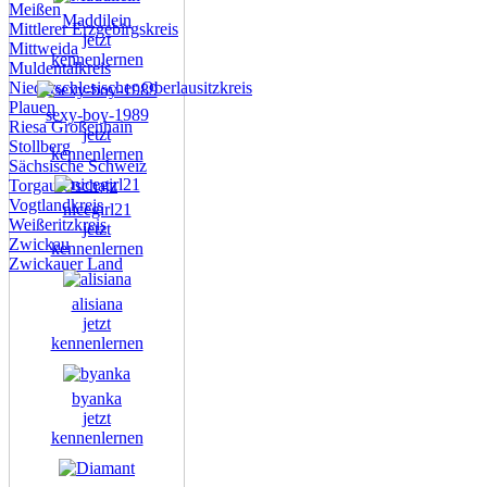
Meißen
Maddilein
Mittlerer Erzgebirgskreis
jetzt
Mittweida
kennenlernen
Muldentalkreis
Niederschlesischer Oberlausitzkreis
Plauen
sexy-boy-1989
Riesa Großenhain
jetzt
Stollberg
kennenlernen
Sächsische Schweiz
Torgau Oschatz
Vogtlandkreis
nicegirl21
Weißeritzkreis
jetzt
Zwickau
kennenlernen
Zwickauer Land
alisiana
jetzt
kennenlernen
byanka
jetzt
kennenlernen