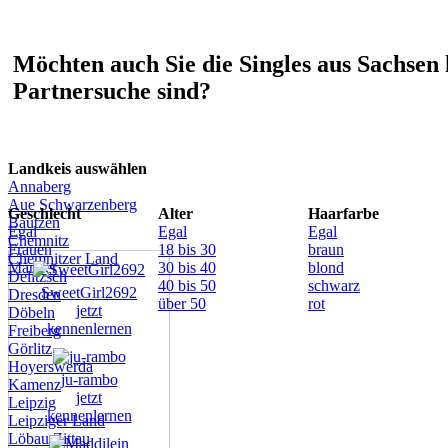
Möchten auch Sie die Singles aus Sachsen 
Partnersuche sind?
Landkeis auswählen
Annaberg
Aue Schwarzenberg
Geschlecht
Alter
Haarfarbe
Bautzen
Egal
Egal
Egal
Chemnitz
Frauen
18 bis 30
braun
Chemnitzer Land
Männer
30 bis 40
blond
Delitzsch
40 bis 50
schwarz
SweetGirl2692
Dresden
über 50
rot
jetzt
Döbeln
kennenlernen
Freiberg
Görlitz
Hoyerswerda
ju-rambo
Kamenz
jetzt
Leipzig
kennenlernen
Leipziger Land
Löbau Zittau