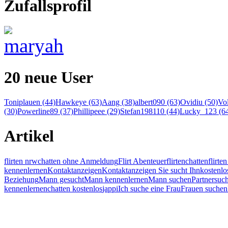
Zufallsprofil
20 neue User
Toniplauen (44)
Hawkeye (63)
Aang (38)
albert090 (63)
Ovidiu (50)
Vol
(30)
Powerline89 (37)
Phillipeee (29)
Stefan198110 (44)
Lucky_123 (6
Artikel
flirten nrw
chatten ohne Anmeldung
Flirt Abenteuer
flirten
chatten
flirt
kennenlernen
Kontaktanzeigen
Kontaktanzeigen Sie sucht Ihn
kostenlo
Beziehung
Mann gesucht
Mann kennenlernen
Mann suchen
Partnersuc
kennenlernen
chatten kostenlos
jappi
Ich suche eine Frau
Frauen suchen