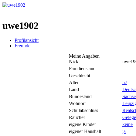
uwe1902
Profilansicht
Freunde
Meine Angaben
Nick
uwe19
Familienstand
Geschlecht
Alter
57
Land
Deutsc
Bundesland
Sachse
Wohnort
Leipzi
Schulabschluss
Realsc
Raucher
Gelege
eigene Kinder
keine
eigener Haushalt
ja