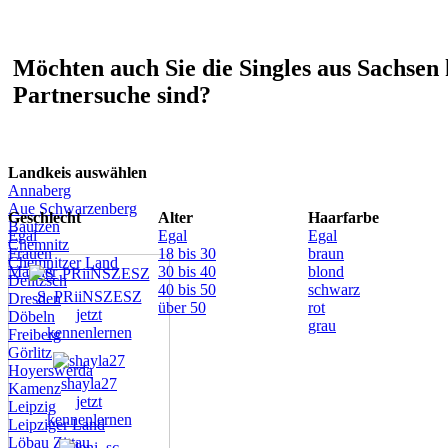
Möchten auch Sie die Singles aus Sachsen 
Partnersuche sind?
Landkeis auswählen
Annaberg
Aue Schwarzenberg
Geschlecht
Alter
Haarfarbe
Bautzen
Egal
Egal
Egal
Chemnitz
Frauen
18 bis 30
braun
Chemnitzer Land
Männer
30 bis 40
blond
Delitzsch
40 bis 50
schwarz
S_PRiiNSZESZ
Dresden
über 50
rot
jetzt
Döbeln
grau
kennenlernen
Freiberg
Görlitz
Hoyerswerda
shayla27
Kamenz
jetzt
Leipzig
kennenlernen
Leipziger Land
Löbau Zittau