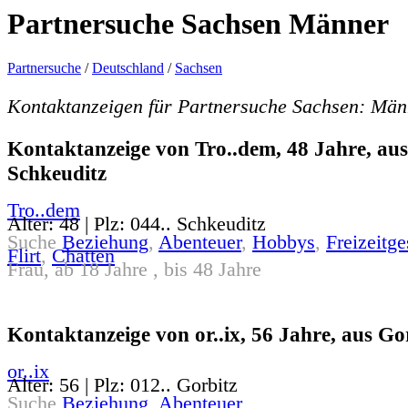
Partnersuche Sachsen Männer
Partnersuche
/
Deutschland
/
Sachsen
Kontaktanzeigen für Partnersuche Sachsen: Män
Kontaktanzeige von Tro..dem, 48 Jahre, aus
Schkeuditz
Tro..dem
Alter: 48 | Plz: 044.. Schkeuditz
Suche
Beziehung
,
Abenteuer
,
Hobbys
,
Freizeitge
Flirt
,
Chatten
Frau, ab 18 Jahre , bis 48 Jahre
Kontaktanzeige von or..ix, 56 Jahre, aus Go
or..ix
Alter: 56 | Plz: 012.. Gorbitz
Suche
Beziehung
,
Abenteuer