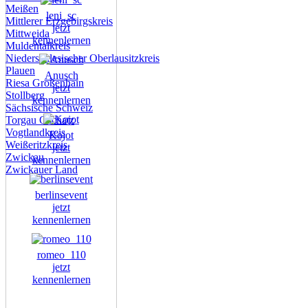
Meißen
leni_sc
Mittlerer Erzgebirgskreis
jetzt
Mittweida
kennenlernen
Muldentalkreis
Niederschlesischer Oberlausitzkreis
Plauen
Anusch
Riesa Großenhain
jetzt
Stollberg
kennenlernen
Sächsische Schweiz
Torgau Oschatz
Vogtlandkreis
Kojot
Weißeritzkreis
jetzt
Zwickau
kennenlernen
Zwickauer Land
berlinsevent
jetzt
kennenlernen
romeo_110
jetzt
kennenlernen