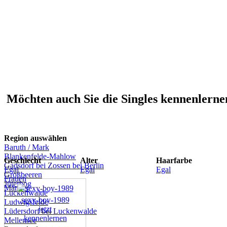
Möchten auch Sie die Singles kennenlernen
Region auswählen
Baruth / Mark
Blankenfelde-Mahlow
Geschlecht
Alter
Haarfarbe
Gadsdorf bei Zossen bei Berlin
Egal
Egal
Egal
Großbeeren
Frauen
Jüterbog
Männer
Luckenwalde
sexy-boy-1989
Ludwigsfelde
jetzt
Lüdersdorf bei Luckenwalde
kennenlernen
Mellensee