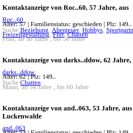
Kontaktanzeige von Roc..60, 57 Jahre, aus
Roc..60
Alter: 57 | Familienstatus: geschieden | Plz: 149..
Suche
Beziehung
,
Abenteuer
,
Hobbys
,
Sportpartn
Freizeitgestaltung
,
Flirt
,
Chatten
Frau, ab 30 Jahre , bis 50 Jahre
Kontaktanzeige von darks..ddow, 62 Jahre,
darks..ddow
Alter: 62 | Plz: 149..
Suche
Chatten
Mann, ab 54 Jahre , bis 60 Jahre
Kontaktanzeige von and..063, 53 Jahre, aus
Luckenwalde
and..063
Alter: 53 | Familienstatus: geschieden | Plz: 149..