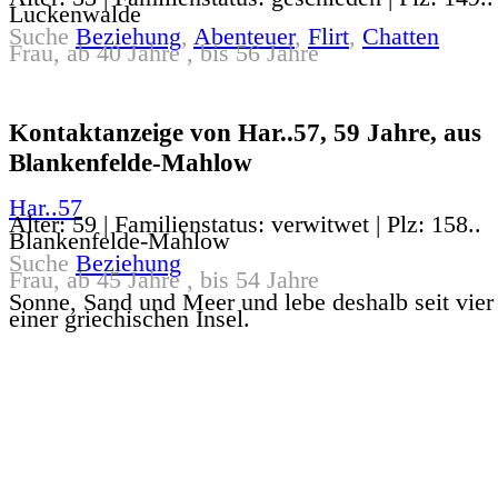
Luckenwalde
Suche
Beziehung
,
Abenteuer
,
Flirt
,
Chatten
Frau, ab 40 Jahre , bis 56 Jahre
Kontaktanzeige von Har..57, 59 Jahre, aus
Blankenfelde-Mahlow
Har..57
Alter: 59 | Familienstatus: verwitwet | Plz: 158..
Blankenfelde-Mahlow
Suche
Beziehung
Frau, ab 45 Jahre , bis 54 Jahre
Sonne, Sand und Meer und lebe deshalb seit vier
einer griechischen Insel.