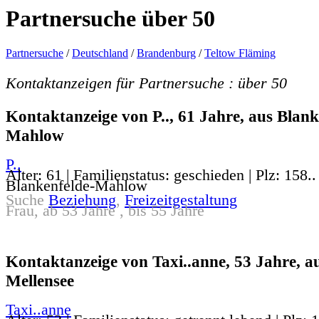
Partnersuche über 50
Partnersuche
/
Deutschland
/
Brandenburg
/
Teltow Fläming
Kontaktanzeigen für Partnersuche : über 50
Kontaktanzeige von P.., 61 Jahre, aus Blank
Mahlow
P..
Alter: 61 | Familienstatus: geschieden | Plz: 158..
Blankenfelde-Mahlow
Suche
Beziehung
,
Freizeitgestaltung
Frau, ab 53 Jahre , bis 55 Jahre
Kontaktanzeige von Taxi..anne, 53 Jahre, a
Mellensee
Taxi..anne