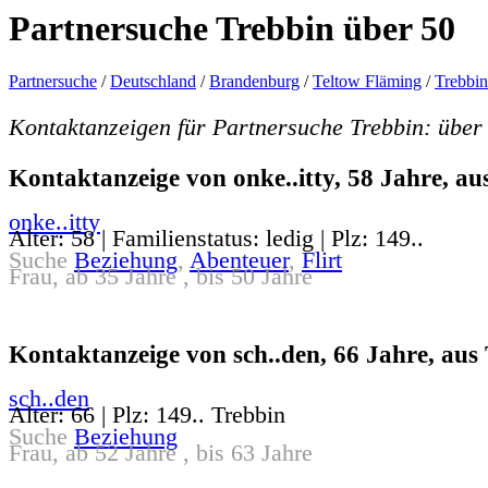
Partnersuche Trebbin über 50
Partnersuche
/
Deutschland
/
Brandenburg
/
Teltow Fläming
/
Trebbin
Kontaktanzeigen für Partnersuche Trebbin: über
Kontaktanzeige von onke..itty, 58 Jahre, au
onke..itty
Alter: 58 | Familienstatus: ledig | Plz: 149..
Suche
Beziehung
,
Abenteuer
,
Flirt
Frau, ab 35 Jahre , bis 50 Jahre
Kontaktanzeige von sch..den, 66 Jahre, aus
sch..den
Alter: 66 | Plz: 149.. Trebbin
Suche
Beziehung
Frau, ab 52 Jahre , bis 63 Jahre