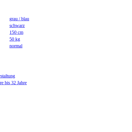
grau / blau
schwarz
150 cm
50 kg
normal
estaltung
re bis 32 Jahre