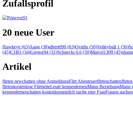
Zufallsprofil
20 neue User
Hawkeye (63)
Aang (38)
albert090 (63)
Ovidiu (50)
Volleyball 1 (56)
Sc
(45)
C1B1 (34)
Gregor94 (31)
Schnecki 0.6 (50)
Marcel1309 (45)
shann
Artikel
flirten nrw
chatten ohne Anmeldung
Flirt Abenteuer
flirten
chatten
flirt
flirten
kostenlose Flirtseite
Leute kennenlernen
Mann Beziehung
Mann g
kennenlernen
chatten kostenlos
jappi
Ich suche eine Frau
Frauen suchen