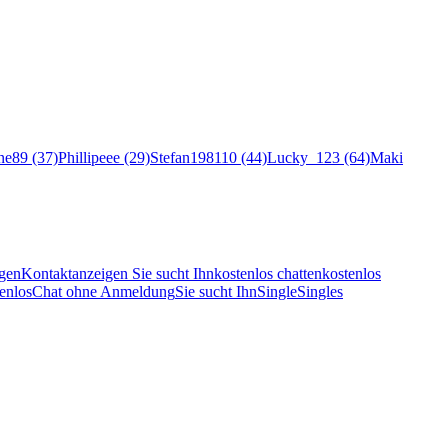
ne89 (37)
Phillipeee (29)
Stefan198110 (44)
Lucky_123 (64)
Maki
gen
Kontaktanzeigen Sie sucht Ihn
kostenlos chatten
kostenlos
enlos
Chat ohne Anmeldung
Sie sucht Ihn
Single
Singles