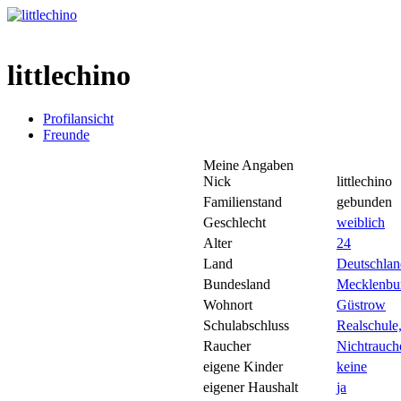
littlechino
Profilansicht
Freunde
Meine Angaben
Nick
littlechino
Familienstand
gebunden
Geschlecht
weiblich
Alter
24
Land
Deutschlan
Bundesland
Mecklenbu
Wohnort
Güstrow
Schulabschluss
Realschule
Raucher
Nichtrauch
eigene Kinder
keine
eigener Haushalt
ja