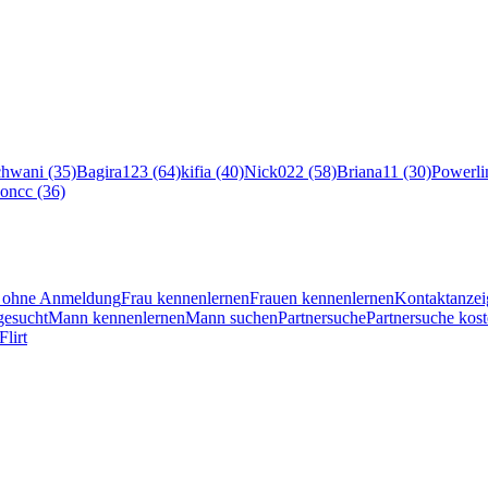
hwani (35)
Bagira123 (64)
kifia (40)
Nick022 (58)
Briana11 (30)
Powerli
oncc (36)
en ohne Anmeldung
Frau kennenlernen
Frauen kennenlernen
Kontaktanzei
esucht
Mann kennenlernen
Mann suchen
Partnersuche
Partnersuche kost
Flirt