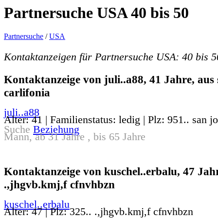
Partnersuche USA 40 bis 50
Partnersuche
/
USA
Kontaktanzeigen für Partnersuche USA: 40 bis 5
Kontaktanzeige von juli..a88, 41 Jahre, aus 
carlifonia
juli..a88
Alter: 41 | Familienstatus: ledig | Plz: 951.. san j
Suche
Beziehung
Mann, ab 31 Jahre , bis 65 Jahre
Kontaktanzeige von kuschel..erbalu, 47 Jahr
.,jhgvb.kmj,f cfnvhbzn
kuschel..erbalu
Alter: 47 | Plz: 325.. .,jhgvb.kmj,f cfnvhbzn