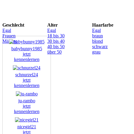
Geschlecht
Alter
Haarfarbe
Egal
Egal
Egal
Frauen
18 bis 30
braun
Männer
30 bis 40
blond
40 bis 50
schwarz
babybunny1985
über 50
grau
jetzt
kennenlernen
schnurzel24
jetzt
kennenlernen
ju-rambo
jetzt
kennenlernen
nicegirl21
jetzt