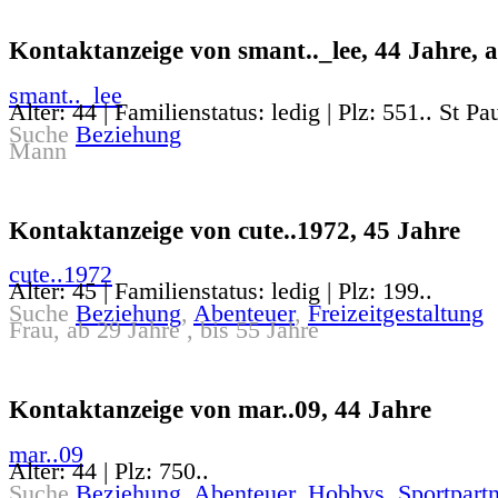
Kontaktanzeige von smant.._lee, 44 Jahre, 
smant.._lee
Alter: 44 | Familienstatus: ledig | Plz: 551.. St Pa
Suche
Beziehung
Mann
Kontaktanzeige von cute..1972, 45 Jahre
cute..1972
Alter: 45 | Familienstatus: ledig | Plz: 199..
Suche
Beziehung
,
Abenteuer
,
Freizeitgestaltung
Frau, ab 29 Jahre , bis 55 Jahre
Kontaktanzeige von mar..09, 44 Jahre
mar..09
Alter: 44 | Plz: 750..
Suche
Beziehung
,
Abenteuer
,
Hobbys
,
Sportpartn