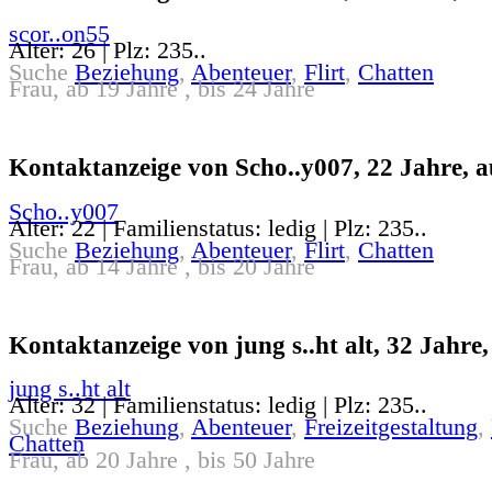
scor..on55
Alter: 26 | Plz: 235..
Suche
Beziehung
,
Abenteuer
,
Flirt
,
Chatten
Frau, ab 19 Jahre , bis 24 Jahre
Kontaktanzeige von Scho..y007, 22 Jahre, a
Scho..y007
Alter: 22 | Familienstatus: ledig | Plz: 235..
Suche
Beziehung
,
Abenteuer
,
Flirt
,
Chatten
Frau, ab 14 Jahre , bis 20 Jahre
Kontaktanzeige von jung s..ht alt, 32 Jahre,
jung s..ht alt
Alter: 32 | Familienstatus: ledig | Plz: 235..
Suche
Beziehung
,
Abenteuer
,
Freizeitgestaltung
,
Chatten
Frau, ab 20 Jahre , bis 50 Jahre