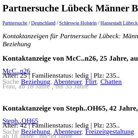
Partnersuche Lübeck Männer B
Partnersuche
/
Deutschland
/
Schleswig Holstein
/
Hansestadt Lübeck
Kontaktanzeigen für Partnersuche Lübeck: Männ
Beziehung
Kontaktanzeige von McC..n26, 25 Jahre, au
McC..n26
Alter: 25 | Familienstatus: ledig | Plz: 235..
Suche
Beziehung
,
Abenteuer
,
Flirt
,
Chatten
Frau, ab 18 Jahre , bis 35 Jahre
Kontaktanzeige von Steph..OH65, 42 Jahre,
Steph..OH65
Alter: 42 | Familienstatus: ledig | Plz: 235..
Suche
Beziehung
,
Abenteuer
,
Freizeitgestaltung
ab 18 Jahre , bis 99 Jahre