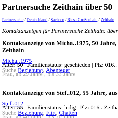
Partnersuche Zeithain über 50
Partnersuche
/
Deutschland
/
Sachsen
/
Riesa Großenhain
/
Zeithain
Kontaktanzeigen für Partnersuche Zeithain: über
Kontaktanzeige von Micha..1975, 50 Jahre,
Zeithain
Micha..1975
Alter: 50 | Familienstatus: geschieden | Plz: 016..
Suche
Beziehung
,
Abenteuer
Frau, ab 29 Jahre , bis 33 Jahre
Kontaktanzeige von Stef..012, 55 Jahre, aus
Stef..012
Alter: 55 | Familienstatus: ledig | Plz: 016.. Zeith
Suche
Beziehung
,
Flirt
,
Chatten
Frau, ab 40 Jahre , bis 70 Jahre