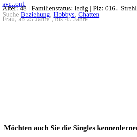
sve..on1
Alter: 48 | Familienstatus: ledig | Plz: 016.. Streh
Suche
Beziehung
,
Hobbys
,
Chatten
Frau, ab 25 Jahre , bis 45 Jahre
Möchten auch Sie die Singles kennenlernen