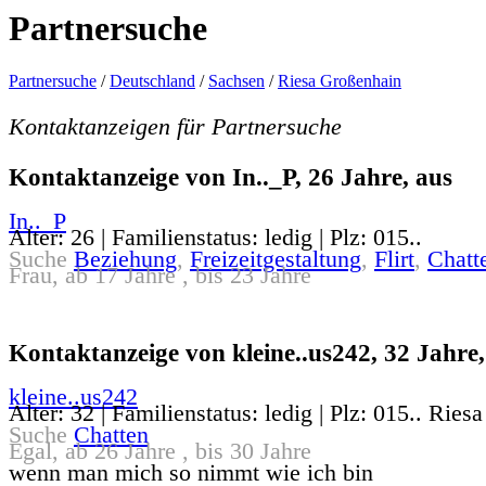
Partnersuche
Partnersuche
/
Deutschland
/
Sachsen
/
Riesa Großenhain
Kontaktanzeigen für Partnersuche
Kontaktanzeige von In.._P, 26 Jahre, aus
In.._P
Alter: 26 | Familienstatus: ledig | Plz: 015..
Suche
Beziehung
,
Freizeitgestaltung
,
Flirt
,
Chatt
Frau, ab 17 Jahre , bis 23 Jahre
Kontaktanzeige von kleine..us242, 32 Jahre,
kleine..us242
Alter: 32 | Familienstatus: ledig | Plz: 015.. Riesa
Suche
Chatten
Egal, ab 26 Jahre , bis 30 Jahre
wenn man mich so nimmt wie ich bin