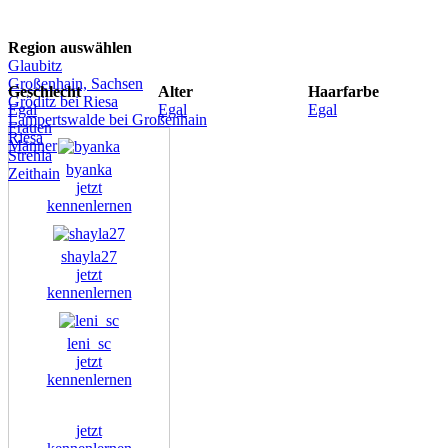
Region auswählen
Glaubitz
Großenhain, Sachsen
Geschlecht
Alter
Haarfarbe
Gröditz bei Riesa
Egal
Egal
Egal
Lampertswalde bei Großenhain
Frauen
Riesa
Männer
Strehla
byanka
Zeithain
jetzt
kennenlernen
shayla27
jetzt
kennenlernen
leni_sc
jetzt
kennenlernen
jetzt