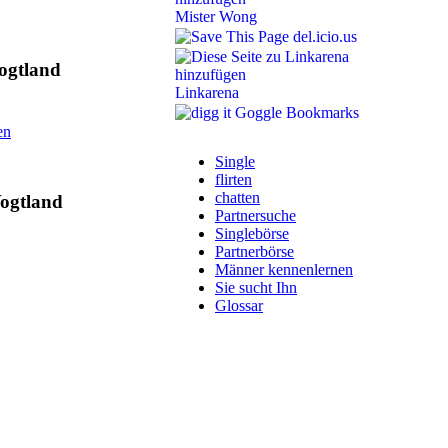
Mister Wong
del.icio.us
Vogtland
Linkarena
Goggle Bookmarks
en
Single
flirten
chatten
Vogtland
Partnersuche
Singlebörse
Partnerbörse
Männer kennenlernen
Sie sucht Ihn
Glossar