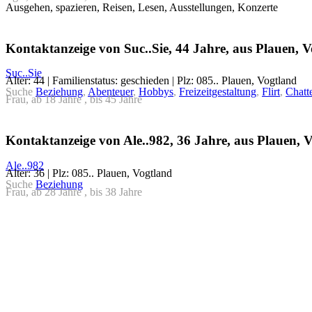
Ausgehen, spazieren, Reisen, Lesen, Ausstellungen, Konzerte
Kontaktanzeige von Suc..Sie, 44 Jahre, aus Plauen, 
Suc..Sie
Alter: 44 | Familienstatus: geschieden | Plz: 085.. Plauen, Vogtland
Suche
Beziehung
,
Abenteuer
,
Hobbys
,
Freizeitgestaltung
,
Flirt
,
Chatt
Frau, ab 18 Jahre , bis 45 Jahre
Kontaktanzeige von Ale..982, 36 Jahre, aus Plauen, 
Ale..982
Alter: 36 | Plz: 085.. Plauen, Vogtland
Suche
Beziehung
Frau, ab 28 Jahre , bis 38 Jahre