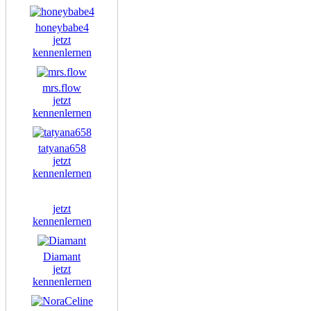
honeybabe4
jetzt
kennenlernen
mrs.flow
jetzt
kennenlernen
tatyana658
jetzt
kennenlernen
jetzt
kennenlernen
Diamant
jetzt
kennenlernen