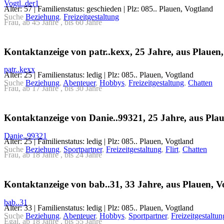
Vogtl..der1
Alter: 57 | Familienstatus: geschieden | Plz: 085.. Plauen, Vogtland
Suche
Beziehung
,
Freizeitgestaltung
Frau, ab 45 Jahre , bis 60 Jahre
Kontaktanzeige von patr..kexx, 25 Jahre, aus Plauen
patr..kexx
Alter: 25 | Familienstatus: ledig | Plz: 085.. Plauen, Vogtland
Suche
Beziehung
,
Abenteuer
,
Hobbys
,
Freizeitgestaltung
,
Chatten
Frau, ab 17 Jahre , bis 30 Jahre
Kontaktanzeige von Danie..99321, 25 Jahre, aus Pla
Danie..99321
Alter: 25 | Familienstatus: ledig | Plz: 085.. Plauen, Vogtland
Suche
Beziehung
,
Sportpartner
,
Freizeitgestaltung
,
Flirt
,
Chatten
Frau, ab 18 Jahre , bis 24 Jahre
Kontaktanzeige von bab..31, 33 Jahre, aus Plauen, V
bab..31
Alter: 33 | Familienstatus: ledig | Plz: 085.. Plauen, Vogtland
Suche
Beziehung
,
Abenteuer
,
Hobbys
,
Sportpartner
,
Freizeitgestaltun
Egal, ab 18 Jahre , bis 55 Jahre