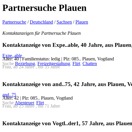
Partnersuche Plauen
Partnersuche
/
Deutschland
/
Sachsen
/
Plauen
Kontaktanzeigen für Partnersuche Plauen
Kontaktanzeige von Expe..able, 40 Jahre, aus Plauen
Expe..able
Alter: 40 | Familienstatus: ledig | Plz: 085.. Plauen, Vogtland
Suche
Beziehung
,
Freizeitgestaltung
,
Flirt
,
Chatten
Frau, ab 24 Jahre , bis 35 Jahre
Kontaktanzeige von and..75, 42 Jahre, aus Plauen, V
and..75
Alter: 42 | Plz: 085.. Plauen, Vogtland
Suche
Abenteuer
,
Flirt
Frau, ab 25 Jahre , bis 71 Jahre
Kontaktanzeige von Vogtl..der1, 57 Jahre, aus Plaue