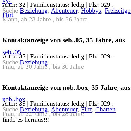
xy..
Alter: 32 | Familienstatus: ledig | Plz: 029..
Suche
Beziehung
,
Abenteuer
,
Hobbys
,
Freizeitge
Flirt
Mann, ab 23 Jahre , bis 36 Jahre
Kontaktanzeige von seb..05, 35 Jahre, aus
seb..05
Alter: 35 | Familienstatus: ledig | Plz: 029..
Suche
Beziehung
Frau, ab 20 Jahre , bis 30 Jahre
Kontaktanzeige von nob..box, 35 Jahre, aus
nob..box
Alter: 35 | Familienstatus: ledig | Plz: 029..
Suche
Beziehung
,
Abenteuer
,
Flirt
,
Chatten
Frau, ab 22 Jahre , bis 28 Jahre
finde es herraus!!!