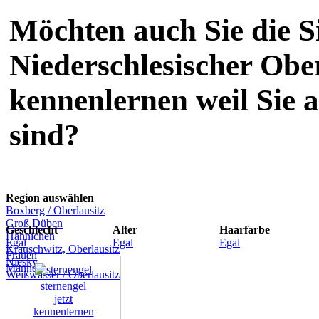
Möchten auch Sie die S
Niederschlesischer Ober
kennenlernen weil Sie 
sind?
Region auswählen
Boxberg / Oberlausitz
Groß Düben
Geschlecht
Alter
Haarfarbe
Hähnichen
Egal
Egal
Egal
Krauschwitz, Oberlausitz
Frauen
Niesky
Männer
Weißwasser / Oberlausitz
sternengel
jetzt
kennenlernen