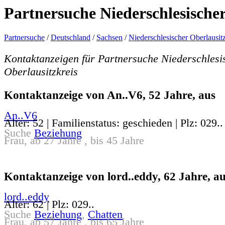
Partnersuche Niederschlesischer
Partnersuche
/
Deutschland
/
Sachsen
/
Niederschlesischer Oberlausitz
Kontaktanzeigen für Partnersuche Niederschlesi
Oberlausitzkreis
Kontaktanzeige von An..V6, 52 Jahre, aus
An..V6
Alter: 52 | Familienstatus: geschieden | Plz: 029..
Suche
Beziehung
Frau, ab 27 Jahre , bis 45 Jahre
Kontaktanzeige von lord..eddy, 62 Jahre, a
lord..eddy
Alter: 62 | Plz: 029..
Suche
Beziehung
,
Chatten
Frau, ab 57 Jahre , bis 65 Jahre