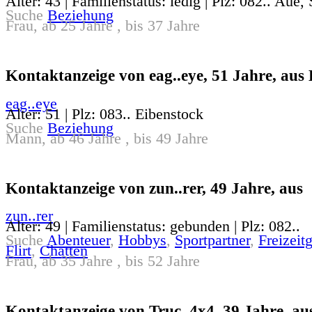
Alter: 43 | Familienstatus: ledig | Plz: 082.. Aue,
Suche
Beziehung
Frau, ab 25 Jahre , bis 37 Jahre
Kontaktanzeige von eag..eye, 51 Jahre, aus
eag..eye
Alter: 51 | Plz: 083.. Eibenstock
Suche
Beziehung
Mann, ab 46 Jahre , bis 49 Jahre
Kontaktanzeige von zun..rer, 49 Jahre, aus
zun..rer
Alter: 49 | Familienstatus: gebunden | Plz: 082..
Suche
Abenteuer
,
Hobbys
,
Sportpartner
,
Freizeit
Flirt
,
Chatten
Frau, ab 35 Jahre , bis 52 Jahre
Kontaktanzeige von Truc..4x4, 39 Jahre, au