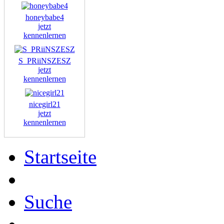
honeybabe4
jetzt
kennenlernen
S_PRiiNSZESZ
jetzt
kennenlernen
nicegirl21
jetzt
kennenlernen
Startseite
Suche