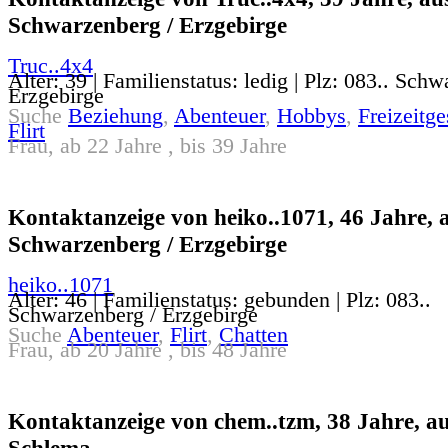
Schwarzenberg / Erzgebirge
Truc..4x4
Alter: 39 | Familienstatus: ledig | Plz: 083.. Sch
Erzgebirge
Suche
Beziehung
,
Abenteuer
,
Hobbys
,
Freizeitge
Flirt
Frau, ab 22 Jahre , bis 39 Jahre
Kontaktanzeige von heiko..1071, 46 Jahre, 
Schwarzenberg / Erzgebirge
heiko..1071
Alter: 46 | Familienstatus: gebunden | Plz: 083..
Schwarzenberg / Erzgebirge
Suche
Abenteuer
,
Flirt
,
Chatten
Frau, ab 20 Jahre , bis 48 Jahre
Kontaktanzeige von chem..tzm, 38 Jahre, a
Schlema