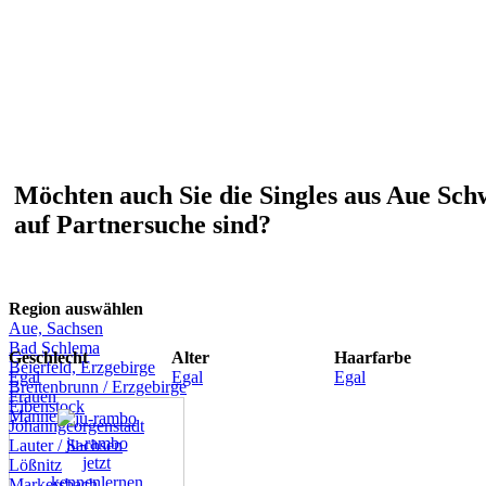
Möchten auch Sie die Singles aus Aue Sch
auf Partnersuche sind?
Region auswählen
Aue, Sachsen
Bad Schlema
Geschlecht
Alter
Haarfarbe
Beierfeld, Erzgebirge
Egal
Egal
Egal
Breitenbrunn / Erzgebirge
Frauen
Eibenstock
Männer
Johanngeorgenstadt
ju-rambo
Lauter / Sachsen
jetzt
Lößnitz
kennenlernen
Markersbach