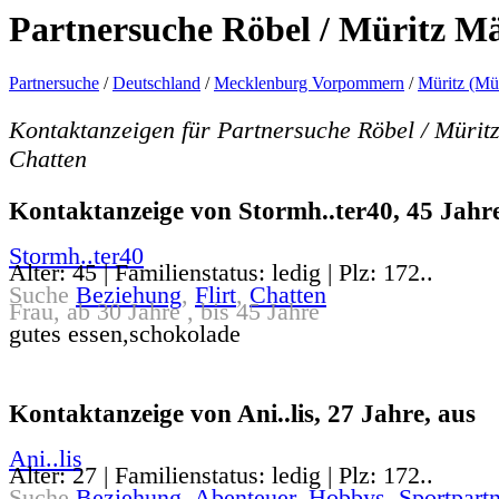
Partnersuche Röbel / Müritz M
Partnersuche
/
Deutschland
/
Mecklenburg Vorpommern
/
Müritz (Mür
Kontaktanzeigen für Partnersuche Röbel / Mürit
Chatten
Kontaktanzeige von Stormh..ter40, 45 Jahre
Stormh..ter40
Alter: 45 | Familienstatus: ledig | Plz: 172..
Suche
Beziehung
,
Flirt
,
Chatten
Frau, ab 30 Jahre , bis 45 Jahre
gutes essen,schokolade
Kontaktanzeige von Ani..lis, 27 Jahre, aus
Ani..lis
Alter: 27 | Familienstatus: ledig | Plz: 172..
Suche
Beziehung
,
Abenteuer
,
Hobbys
,
Sportpartn