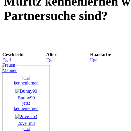
Müritz kennenlernen we
Partnersuche sind?
Geschlecht
Alter
Haarfarbe
Egal
Egal
Egal
Frauen
Männer
jetzt
kennenlernen
Bunny90
jetzt
kennenlernen
2ove_m3
jetzt