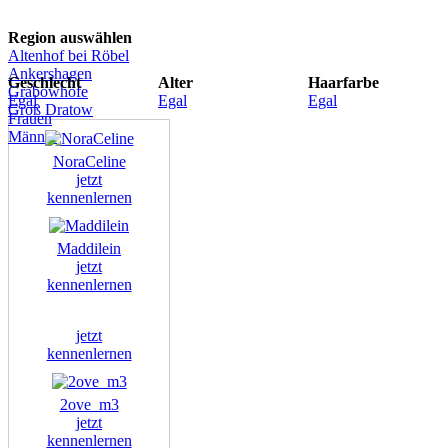
Region auswählen
Altenhof bei Röbel
Ankershagen
Geschlecht
Alter
Haarfarbe
Grabowhöfe
Egal
Egal
Egal
Groß Dratow
Frauen
Männer
NoraCeline
jetzt
kennenlernen
Maddilein
jetzt
kennenlernen
jetzt
kennenlernen
2ove_m3
jetzt
kennenlernen