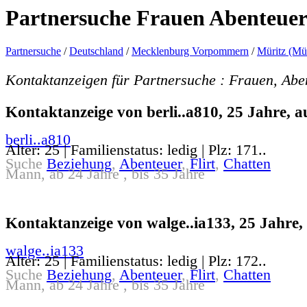
Partnersuche Frauen Abenteue
Partnersuche
/
Deutschland
/
Mecklenburg Vorpommern
/
Müritz (Mür
Kontaktanzeigen für Partnersuche : Frauen, Abe
Kontaktanzeige von berli..a810, 25 Jahre, a
berli..a810
Alter: 25 | Familienstatus: ledig | Plz: 171..
Suche
Beziehung
,
Abenteuer
,
Flirt
,
Chatten
Mann, ab 24 Jahre , bis 35 Jahre
Kontaktanzeige von walge..ia133, 25 Jahre,
walge..ia133
Alter: 25 | Familienstatus: ledig | Plz: 172..
Suche
Beziehung
,
Abenteuer
,
Flirt
,
Chatten
Mann, ab 24 Jahre , bis 35 Jahre