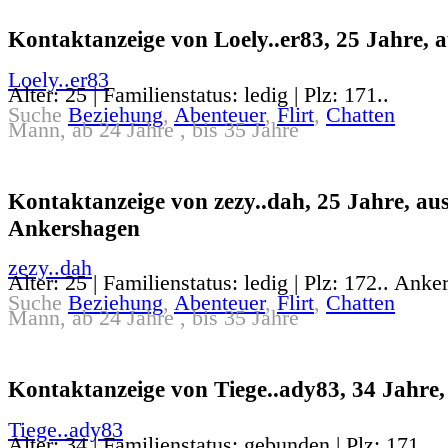
Kontaktanzeige von Loely..er83, 25 Jahre, 
Loely..er83
Alter: 25 | Familienstatus: ledig | Plz: 171..
Suche
Beziehung
,
Abenteuer
,
Flirt
,
Chatten
Mann, ab 24 Jahre , bis 35 Jahre
Kontaktanzeige von zezy..dah, 25 Jahre, au
Ankershagen
zezy..dah
Alter: 25 | Familienstatus: ledig | Plz: 172.. Ank
Suche
Beziehung
,
Abenteuer
,
Flirt
,
Chatten
Mann, ab 24 Jahre , bis 35 Jahre
Kontaktanzeige von Tiege..ady83, 34 Jahre,
Tiege..ady83
Alter: 34 | Familienstatus: gebunden | Plz: 171..