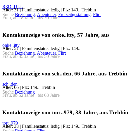
R3D..ULL
Alter: 31 | Familienstatus: ledig | Plz: 149.. Trebbin
Suche
Beziehung
,
Abenteuer
,
Freizeitgestaltung
,
Flirt
Frau, ab 18 Jahre , bis 30 Jahre
Kontaktanzeige von onke..itty, 57 Jahre, aus
onke..itty
Alter: 57 | Familienstatus: ledig | Plz: 149..
Suche
Beziehung
,
Abenteuer
,
Flirt
Frau, ab 35 Jahre , bis 50 Jahre
Kontaktanzeige von sch..den, 66 Jahre, aus Trebbin
sch..den
Alter: 66 | Plz: 149.. Trebbin
Suche
Beziehung
Frau, ab 52 Jahre , bis 63 Jahre
Kontaktanzeige von tort..979, 38 Jahre, aus Trebbin
tort..979
Alter: 38 | Familienstatus: ledig | Plz: 149.. Trebbin
Suche
Beziehung
,
Flirt