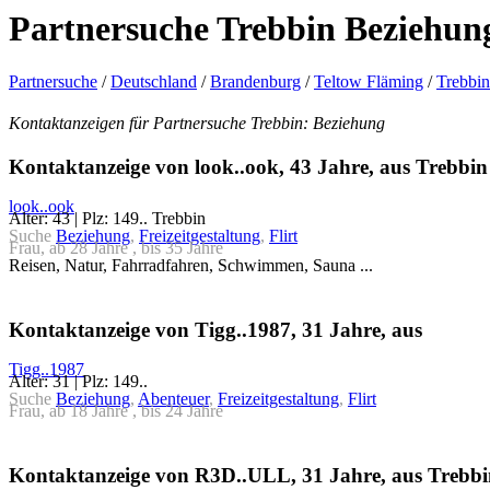
Partnersuche Trebbin Beziehun
Partnersuche
/
Deutschland
/
Brandenburg
/
Teltow Fläming
/
Trebbin
Kontaktanzeigen für Partnersuche Trebbin: Beziehung
Kontaktanzeige von look..ook, 43 Jahre, aus Trebbin
look..ook
Alter: 43 | Plz: 149.. Trebbin
Suche
Beziehung
,
Freizeitgestaltung
,
Flirt
Frau, ab 28 Jahre , bis 35 Jahre
Reisen, Natur, Fahrradfahren, Schwimmen, Sauna ...
Kontaktanzeige von Tigg..1987, 31 Jahre, aus
Tigg..1987
Alter: 31 | Plz: 149..
Suche
Beziehung
,
Abenteuer
,
Freizeitgestaltung
,
Flirt
Frau, ab 18 Jahre , bis 24 Jahre
Kontaktanzeige von R3D..ULL, 31 Jahre, aus Trebb