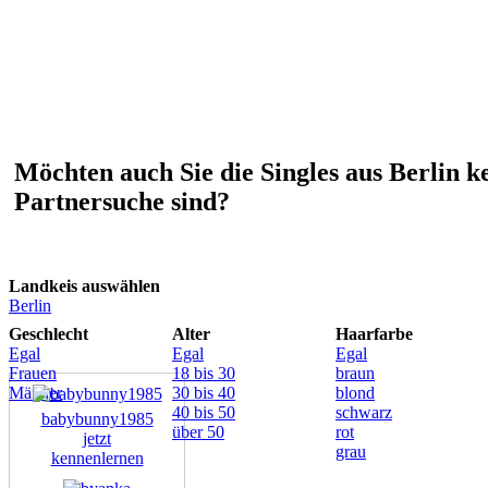
Möchten auch Sie die Singles aus Berlin k
Partnersuche sind?
Landkeis auswählen
Berlin
Geschlecht
Alter
Haarfarbe
Egal
Egal
Egal
Frauen
18 bis 30
braun
Männer
30 bis 40
blond
40 bis 50
schwarz
babybunny1985
über 50
rot
jetzt
grau
kennenlernen