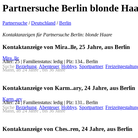
Partnersuche Berlin blonde Haa
Partnersuche
/
Deutschland
/
Berlin
Kontaktanzeigen für Partnersuche Berlin: blonde Haare
Kontaktanzeige von Mira..lle, 25 Jahre, aus Berlin
Mira..lle
Alter: 25 | Familienstatus: ledig | Plz: 134.. Berlin
Suche
Beziehung
,
Abenteuer
,
Hobbys
,
Sportpartner
,
Freizeitgestaltun
Mann, ab 24 Jahre , bis 36 Jahre
Kontaktanzeige von Karm..ary, 24 Jahre, aus Berlin
Karm..ary
Alter: 24 | Familienstatus: ledig | Plz: 131.. Berlin
Suche
Beziehung
,
Abenteuer
,
Hobbys
,
Sportpartner
,
Freizeitgestaltun
Mann, ab 24 Jahre , bis 36 Jahre
Kontaktanzeige von Ches..ren, 24 Jahre, aus Berlin