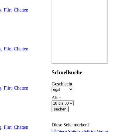
g
,
Flirt
,
Chatten
g
,
Flirt
,
Chatten
Schnellsuche
Geschlecht
g
,
Flirt
,
Chatten
Alter
Diese Seite merken?
g
,
Flirt
,
Chatten