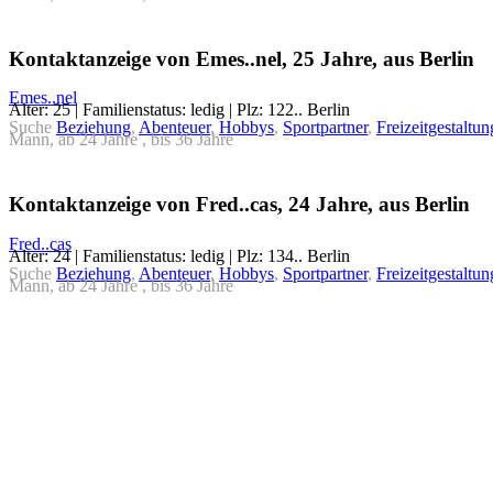
Kontaktanzeige von Emes..nel, 25 Jahre, aus Berlin
Emes..nel
Alter: 25 | Familienstatus: ledig | Plz: 122.. Berlin
Suche
Beziehung
,
Abenteuer
,
Hobbys
,
Sportpartner
,
Freizeitgestaltun
Mann, ab 24 Jahre , bis 36 Jahre
Kontaktanzeige von Fred..cas, 24 Jahre, aus Berlin
Fred..cas
Alter: 24 | Familienstatus: ledig | Plz: 134.. Berlin
Suche
Beziehung
,
Abenteuer
,
Hobbys
,
Sportpartner
,
Freizeitgestaltun
Mann, ab 24 Jahre , bis 36 Jahre