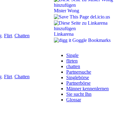
Mister Wong
del.icio.us
Linkarena
g
,
Flirt
,
Chatten
Goggle Bookmarks
Single
flirten
chatten
Partnersuche
g
,
Flirt
,
Chatten
Singlebörse
Partnerbörse
Männer kennenlernen
Sie sucht Ihn
Glossar