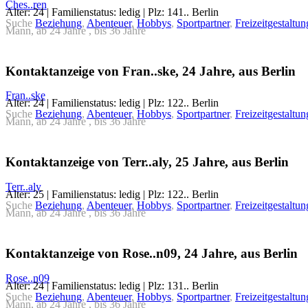
Ches..ren
Alter: 24 | Familienstatus: ledig | Plz: 141.. Berlin
Suche
Beziehung
,
Abenteuer
,
Hobbys
,
Sportpartner
,
Freizeitgestaltun
Mann, ab 24 Jahre , bis 36 Jahre
Kontaktanzeige von Fran..ske, 24 Jahre, aus Berlin
Fran..ske
Alter: 24 | Familienstatus: ledig | Plz: 122.. Berlin
Suche
Beziehung
,
Abenteuer
,
Hobbys
,
Sportpartner
,
Freizeitgestaltun
Mann, ab 24 Jahre , bis 36 Jahre
Kontaktanzeige von Terr..aly, 25 Jahre, aus Berlin
Terr..aly
Alter: 25 | Familienstatus: ledig | Plz: 122.. Berlin
Suche
Beziehung
,
Abenteuer
,
Hobbys
,
Sportpartner
,
Freizeitgestaltun
Mann, ab 24 Jahre , bis 36 Jahre
Kontaktanzeige von Rose..n09, 24 Jahre, aus Berlin
Rose..n09
Alter: 24 | Familienstatus: ledig | Plz: 131.. Berlin
Suche
Beziehung
,
Abenteuer
,
Hobbys
,
Sportpartner
,
Freizeitgestaltun
Mann, ab 24 Jahre , bis 36 Jahre