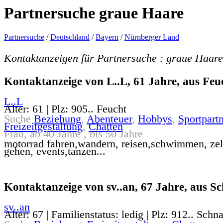
Partnersuche graue Haare
Partnersuche
/
Deutschland
/
Bayern
/
Nürnberger Land
Kontaktanzeigen für Partnersuche : graue Haare
Kontaktanzeige von L..L, 61 Jahre, aus Feu
L..L
Alter: 61 | Plz: 905.. Feucht
Suche
Beziehung
,
Abenteuer
,
Hobbys
,
Sportpartn
Freizeitgestaltung
,
Chatten
Frau, ab 40 Jahre , bis 50 Jahre
motorrad fahren,wandern, reisen,schwimmen, zel
gehen, events,tanzen...
Kontaktanzeige von sv..an, 67 Jahre, aus Sc
sv..an
Alter: 67 | Familienstatus: ledig | Plz: 912.. Schna