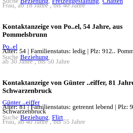
Suche
Beziehung
,
Freizeitgestaltung
,
Chatten
Frau, ab 18 Jahre , bis 40 Jahre
Kontaktanzeige von Po..el, 54 Jahre, aus
Pommelsbrunn
Po..el
Alter: 54 | Familienstatus: ledig | Plz: 912.. Po
Suche
Beziehung
ab 30 Jahre , bis 50 Jahre
Kontaktanzeige von Günter ..eiffer, 81 Jahr
Schwarzenbruck
Günter ..eiffer
Alter: 81 | Familienstatus: getrennt lebend | Plz: 
Schwarzenbruck
Suche
Beziehung
,
Flirt
Frau, ab 40 Jahre , bis 55 Jahre