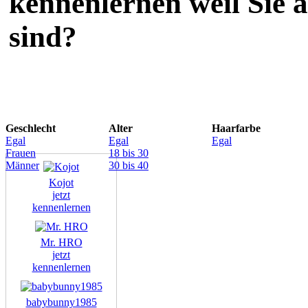
kennenlernen weil Sie 
sind?
Geschlecht
Alter
Haarfarbe
Egal
Egal
Egal
Frauen
18 bis 30
Männer
30 bis 40
Kojot
jetzt
kennenlernen
Mr. HRO
jetzt
kennenlernen
babybunny1985