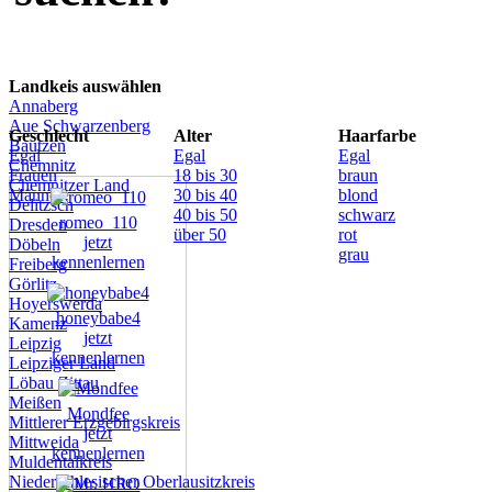
Landkeis auswählen
Annaberg
Aue Schwarzenberg
Geschlecht
Alter
Haarfarbe
Bautzen
Egal
Egal
Egal
Chemnitz
Frauen
18 bis 30
braun
Chemnitzer Land
Männer
30 bis 40
blond
Delitzsch
40 bis 50
schwarz
romeo_110
Dresden
über 50
rot
jetzt
Döbeln
grau
kennenlernen
Freiberg
Görlitz
Hoyerswerda
honeybabe4
Kamenz
jetzt
Leipzig
kennenlernen
Leipziger Land
Löbau Zittau
Meißen
Mondfee
Mittlerer Erzgebirgskreis
jetzt
Mittweida
kennenlernen
Muldentalkreis
Niederschlesischer Oberlausitzkreis