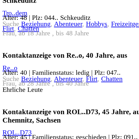
Schkeuditz
Tro..dem
Alter: 48 | Plz: 044.. Schkeuditz
Suche
Beziehung
,
Abenteuer
,
Hobbys
,
Freizeitge
Flirt
,
Chatten
Frau, ab 18 Jahre , bis 48 Jahre
Kontaktanzeige von Re..o, 40 Jahre, aus
Re..o
Alter: 40 | Familienstatus: ledig | Plz: 047..
Suche
Beziehung
,
Abenteuer
,
Flirt
,
Chatten
Frau, ab 28 Jahre , bis 40 Jahre
Ehrliche Leute
Kontaktanzeige von ROL..D73, 45 Jahre, a
Chemnitz, Sachsen
ROL..D73
Alter: 45 | Familienstatus: geschieden | Plz: 091.