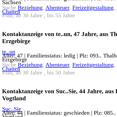
Sachsen
Suche
Beziehung
,
Abenteuer
,
Freizeitgestaltung
,
Chatten
Frau, ab 30 Jahre , bis 55 Jahre
Kontaktanzeige von te..un, 47 Jahre, aus Th
Erzgebirge
te..un
Alter: 47 | Familienstatus: ledig | Plz: 093.. Thal
Erzgebirge
Suche
Beziehung
,
Abenteuer
,
Freizeitgestaltung
,
Chatten
Frau, ab 30 Jahre , bis 50 Jahre
Kontaktanzeige von Suc..Sie, 44 Jahre, aus 
Vogtland
Suc..Sie
Alter: 44 | Familienstatus: geschieden | Plz: 085..
Vogtland