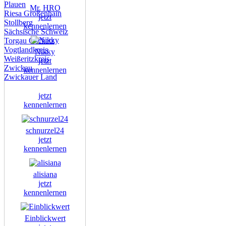
Plauen
Mr. HRO
Riesa Großenhain
jetzt
Stollberg
kennenlernen
Sächsische Schweiz
Torgau Oschatz
Vogtlandkreis
Nikky
Weißeritzkreis
jetzt
Zwickau
kennenlernen
Zwickauer Land
jetzt
kennenlernen
schnurzel24
jetzt
kennenlernen
alisiana
jetzt
kennenlernen
Einblickwert