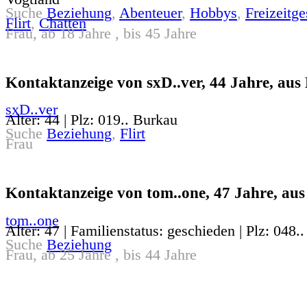
Suche
Beziehung
,
Abenteuer
,
Hobbys
,
Freizeitge
Flirt
,
Chatten
Frau, ab 18 Jahre , bis 45 Jahre
Kontaktanzeige von sxD..ver, 44 Jahre, aus
sxD..ver
Alter: 44 | Plz: 019.. Burkau
Suche
Beziehung
,
Flirt
Frau
Kontaktanzeige von tom..one, 47 Jahre, au
tom..one
Alter: 47 | Familienstatus: geschieden | Plz: 048
Suche
Beziehung
Frau, ab 25 Jahre , bis 44 Jahre