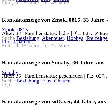
Frau, ab 25 Jahre , bis 45 Jahre
Kontaktanzeige von Zmok..0815, 33 Jahre, 
Zmok..0815
Alter: 33 | Familienstatus: ledig | Plz: 027.. Zittau
Suche
Beziehung
,
Abenteuer
,
Hobbys
,
Freizeitge
Flirt
,
Chatten
Frau, ab 18 Jahre , bis 40 Jahre
Kontaktanzeige von Sno..hy, 36 Jahre, aus
Sno..hy
Alter: 36 | Familienstatus: geschieden | Plz: 027..
Suche
Beziehung
,
Flirt
,
Chatten
Egal
Kontaktanzeige von sxD..ver, 44 Jahre, aus