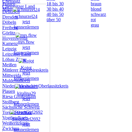
Chemnitz
Frauen
18 bis 30
braun
Chemnitzer Land
Männer
30 bis 40
blond
Delitzsch
40 bis 50
schwarz
schnurzel24
Dresden
über 50
rot
jetzt
Döbeln
grau
kennenlernen
Freiberg
Görlitz
Hoyerswerda
mrs.flow
Kamenz
jetzt
Leipzig
kennenlernen
Leipziger Land
Löbau Zittau
Meißen
Kojot
Mittlerer Erzgebirgskreis
jetzt
Mittweida
kennenlernen
Muldentalkreis
Niederschlesischer Oberlausitzkreis
Plauen
kiralina29
Riesa Großenhain
jetzt
Stollberg
kennenlernen
Sächsische Schweiz
Torgau Oschatz
Vogtlandkreis
SweetGirl2692
Weißeritzkreis
jetzt
Zwickau
kennenlernen