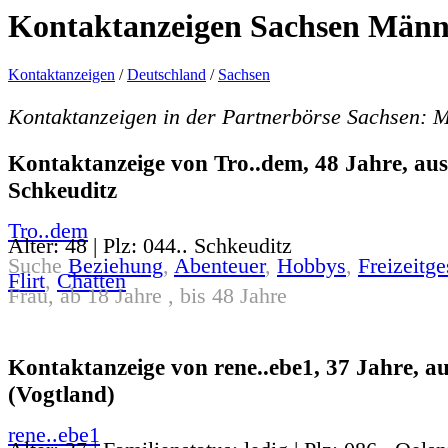
Kontaktanzeigen Sachsen Männe
Kontaktanzeigen
/
Deutschland
/
Sachsen
Kontaktanzeigen in der Partnerbörse Sachsen: M
Kontaktanzeige von Tro..dem, 48 Jahre, aus
Schkeuditz
Tro..dem
Alter: 48 | Plz: 044.. Schkeuditz
Suche
Beziehung
,
Abenteuer
,
Hobbys
,
Freizeitge
Flirt
,
Chatten
Frau, ab 18 Jahre , bis 48 Jahre
Kontaktanzeige von rene..ebe1, 37 Jahre, au
(Vogtland)
rene..ebe1