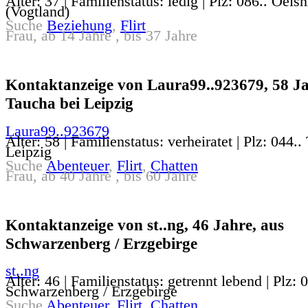
Alter: 37 | Familienstatus: ledig | Plz: 086.. Oelsn
(Vogtland)
Suche
Beziehung
,
Flirt
Frau, ab 14 Jahre , bis 37 Jahre
Kontaktanzeige von Laura99..923679, 58 Ja
Taucha bei Leipzig
Laura99..923679
Alter: 58 | Familienstatus: verheiratet | Plz: 044..
Leipzig
Suche
Abenteuer
,
Flirt
,
Chatten
Frau, ab 40 Jahre , bis 60 Jahre
Kontaktanzeige von st..ng, 46 Jahre, aus
Schwarzenberg / Erzgebirge
st..ng
Alter: 46 | Familienstatus: getrennt lebend | Plz: 
Schwarzenberg / Erzgebirge
Suche
Abenteuer
,
Flirt
,
Chatten