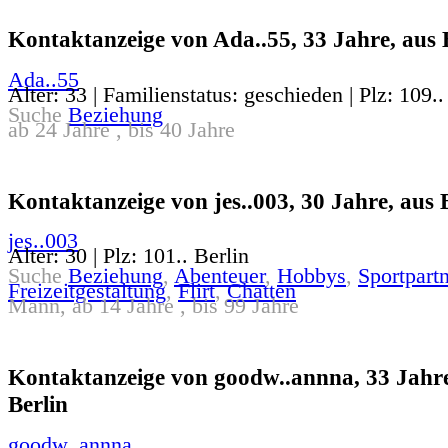
Kontaktanzeige von Ada..55, 33 Jahre, aus 
Ada..55
Alter: 33 | Familienstatus: geschieden | Plz: 109..
Suche
Beziehung
ab 24 Jahre , bis 40 Jahre
Kontaktanzeige von jes..003, 30 Jahre, aus 
jes..003
Alter: 30 | Plz: 101.. Berlin
Suche
Beziehung
,
Abenteuer
,
Hobbys
,
Sportpartn
Freizeitgestaltung
,
Flirt
,
Chatten
Mann, ab 14 Jahre , bis 99 Jahre
Kontaktanzeige von goodw..annna, 33 Jahre
Berlin
goodw..annna