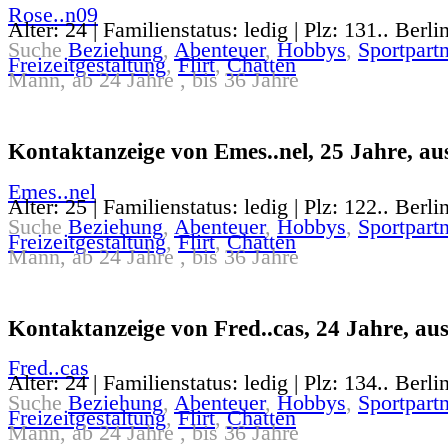
Rose..n09
Alter: 24 | Familienstatus: ledig | Plz: 131.. Berli
Suche
Beziehung
,
Abenteuer
,
Hobbys
,
Sportpartn
Freizeitgestaltung
,
Flirt
,
Chatten
Mann, ab 24 Jahre , bis 36 Jahre
Kontaktanzeige von Emes..nel, 25 Jahre, aus
Emes..nel
Alter: 25 | Familienstatus: ledig | Plz: 122.. Berli
Suche
Beziehung
,
Abenteuer
,
Hobbys
,
Sportpartn
Freizeitgestaltung
,
Flirt
,
Chatten
Mann, ab 24 Jahre , bis 36 Jahre
Kontaktanzeige von Fred..cas, 24 Jahre, aus
Fred..cas
Alter: 24 | Familienstatus: ledig | Plz: 134.. Berli
Suche
Beziehung
,
Abenteuer
,
Hobbys
,
Sportpartn
Freizeitgestaltung
,
Flirt
,
Chatten
Mann, ab 24 Jahre , bis 36 Jahre