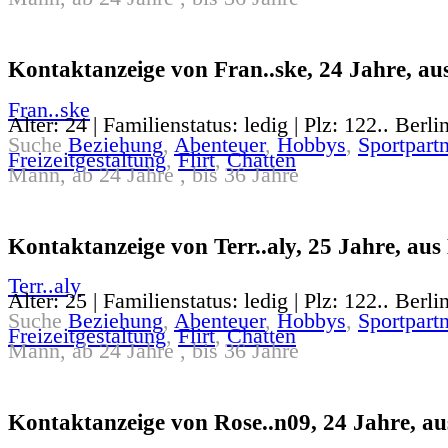
Kontaktanzeige von Fran..ske, 24 Jahre, aus
Fran..ske
Alter: 24 | Familienstatus: ledig | Plz: 122.. Berli
Suche
Beziehung
,
Abenteuer
,
Hobbys
,
Sportpartn
Freizeitgestaltung
,
Flirt
,
Chatten
Mann, ab 24 Jahre , bis 36 Jahre
Kontaktanzeige von Terr..aly, 25 Jahre, aus 
Terr..aly
Alter: 25 | Familienstatus: ledig | Plz: 122.. Berli
Suche
Beziehung
,
Abenteuer
,
Hobbys
,
Sportpartn
Freizeitgestaltung
,
Flirt
,
Chatten
Mann, ab 24 Jahre , bis 36 Jahre
Kontaktanzeige von Rose..n09, 24 Jahre, au