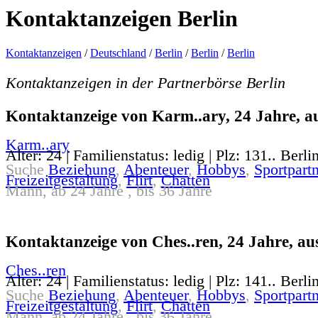
Kontaktanzeigen Berlin
Kontaktanzeigen
/
Deutschland
/
Berlin
/
Berlin
/
Berlin
Kontaktanzeigen in der Partnerbörse Berlin
Kontaktanzeige von Karm..ary, 24 Jahre, au
Karm..ary
Alter: 24 | Familienstatus: ledig | Plz: 131.. Berli
Suche
Beziehung
,
Abenteuer
,
Hobbys
,
Sportpartn
Freizeitgestaltung
,
Flirt
,
Chatten
Mann, ab 24 Jahre , bis 36 Jahre
Kontaktanzeige von Ches..ren, 24 Jahre, aus
Ches..ren
Alter: 24 | Familienstatus: ledig | Plz: 141.. Berli
Suche
Beziehung
,
Abenteuer
,
Hobbys
,
Sportpartn
Freizeitgestaltung
,
Flirt
,
Chatten
Mann, ab 24 Jahre , bis 36 Jahre