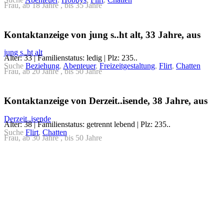
Frau, ab 18 Jahre , bis 35 Jahre
Kontaktanzeige von jung s..ht alt, 33 Jahre, aus
jung s..ht alt
Alter: 33 | Familienstatus: ledig | Plz: 235..
Suche
Beziehung
,
Abenteuer
,
Freizeitgestaltung
,
Flirt
,
Chatten
Frau, ab 20 Jahre , bis 50 Jahre
Kontaktanzeige von Derzeit..isende, 38 Jahre, aus
Derzeit..isende
Alter: 38 | Familienstatus: getrennt lebend | Plz: 235..
Suche
Flirt
,
Chatten
Frau, ab 30 Jahre , bis 50 Jahre