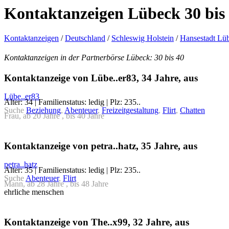
Kontaktanzeigen Lübeck 30 bis
Kontaktanzeigen
/
Deutschland
/
Schleswig Holstein
/
Hansestadt Lü
Kontaktanzeigen in der Partnerbörse Lübeck: 30 bis 40
Kontaktanzeige von Lübe..er83, 34 Jahre, aus
Lübe..er83
Alter: 34 | Familienstatus: ledig | Plz: 235..
Suche
Beziehung
,
Abenteuer
,
Freizeitgestaltung
,
Flirt
,
Chatten
Frau, ab 20 Jahre , bis 40 Jahre
Kontaktanzeige von petra..hatz, 35 Jahre, aus
petra..hatz
Alter: 35 | Familienstatus: ledig | Plz: 235..
Suche
Abenteuer
,
Flirt
Mann, ab 28 Jahre , bis 48 Jahre
ehrliche menschen
Kontaktanzeige von The..x99, 32 Jahre, aus