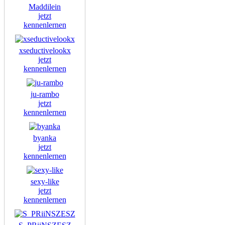
Maddilein
jetzt
kennenlernen
xseductivelookx
jetzt
kennenlernen
ju-rambo
jetzt
kennenlernen
byanka
jetzt
kennenlernen
sexy-like
jetzt
kennenlernen