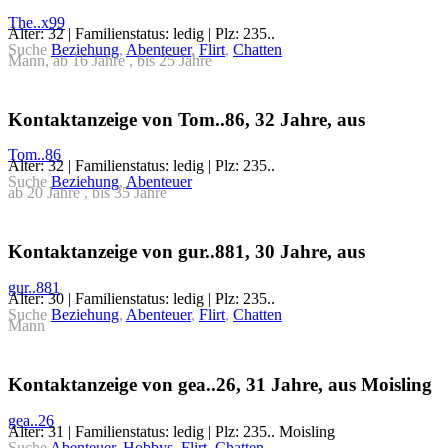
The..x99
Alter: 32 | Familienstatus: ledig | Plz: 235..
Suche
Beziehung
,
Abenteuer
,
Flirt
,
Chatten
Mann, ab 16 Jahre , bis 25 Jahre
Kontaktanzeige von Tom..86, 32 Jahre, aus
Tom..86
Alter: 32 | Familienstatus: ledig | Plz: 235..
Suche
Beziehung
,
Abenteuer
ab 20 Jahre , bis 35 Jahre
Kontaktanzeige von gur..881, 30 Jahre, aus
gur..881
Alter: 30 | Familienstatus: ledig | Plz: 235..
Suche
Beziehung
,
Abenteuer
,
Flirt
,
Chatten
Mann
Kontaktanzeige von gea..26, 31 Jahre, aus Moisling
gea..26
Alter: 31 | Familienstatus: ledig | Plz: 235.. Moisling
Suche
Abenteuer
,
Hobbys
,
Flirt
,
Chatten