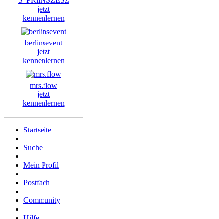
S_PRiiNSZESZ
jetzt
kennenlernen
berlinsevent
jetzt
kennenlernen
mrs.flow
jetzt
kennenlernen
Startseite
Suche
Mein Profil
Postfach
Community
Hilfe