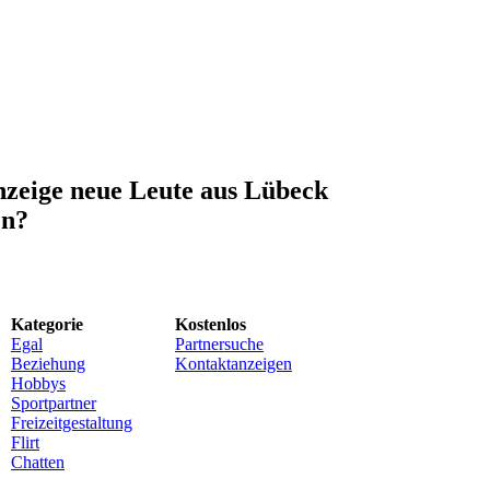
nzeige neue Leute aus Lübeck
en?
Kategorie
Kostenlos
Egal
Partnersuche
Beziehung
Kontaktanzeigen
Hobbys
Sportpartner
Freizeitgestaltung
Flirt
Chatten