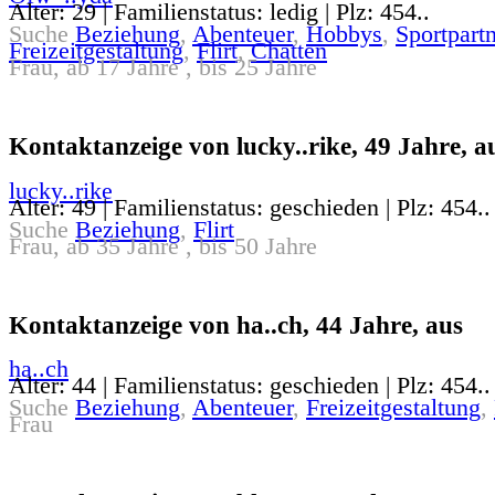
Alter: 29 | Familienstatus: ledig | Plz: 454..
Suche
Beziehung
,
Abenteuer
,
Hobbys
,
Sportpartn
Freizeitgestaltung
,
Flirt
,
Chatten
Frau, ab 17 Jahre , bis 25 Jahre
Kontaktanzeige von lucky..rike, 49 Jahre, a
lucky..rike
Alter: 49 | Familienstatus: geschieden | Plz: 454..
Suche
Beziehung
,
Flirt
Frau, ab 35 Jahre , bis 50 Jahre
Kontaktanzeige von ha..ch, 44 Jahre, aus
ha..ch
Alter: 44 | Familienstatus: geschieden | Plz: 454..
Suche
Beziehung
,
Abenteuer
,
Freizeitgestaltung
,
Frau