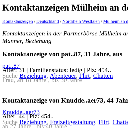
Kontaktanzeigen Mülheim an d
Kontaktanzeigen
/
Deutschland
/
Nordrhein Westfalen
/
Mülheim an d
Kontaktanzeigen in der Partnerbörse Mülheim a
Männer, Beziehung
Kontaktanzeige von pat..87, 31 Jahre, aus
pat..87
Alter: 31 | Familienstatus: ledig | Plz: 454..
Suche
Beziehung
,
Abenteuer
,
Flirt
,
Chatten
Frau, ab 18 Jahre , bis 30 Jahre
Kontaktanzeige von Knudde..aer73, 44 Jahr
Knudde..aer73
Alter: 44 | Plz: 454..
Suche
Beziehung
,
Freizeitgestaltung
,
Flirt
,
Chatt
ab 27 Jahre , bis 40 Jahre