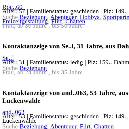
Roc..60
Alter: 57 | Familienstatus: geschieden | Plz: 149..
Suche
Beziehung
,
Abenteuer
,
Hobbys
,
Sportpartn
Freizeitgestaltung
,
Flirt
,
Chatten
Frau, ab 30 Jahre , bis 50 Jahre
Kontaktanzeige von Se..l, 31 Jahre, aus Da
Se..l
Alter: 31 | Familienstatus: ledig | Plz: 159.. Dah
Suche
Beziehung
Frau, ab 24 Jahre , bis 35 Jahre
Kontaktanzeige von and..063, 53 Jahre, aus
Luckenwalde
and..063
Alter: 53 | Familienstatus: geschieden | Plz: 149..
Luckenwalde
Suche
Beziehung
,
Abenteuer
,
Flirt
,
Chatten