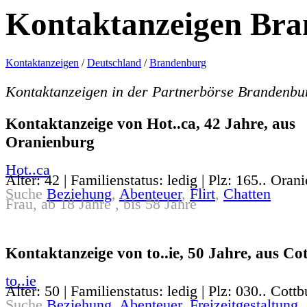
Kontaktanzeigen Br
Kontaktanzeigen
/
Deutschland
/
Brandenburg
Kontaktanzeigen in der Partnerbörse Brandenb
Kontaktanzeige von Hot..ca, 42 Jahre, aus
Oranienburg
Hot..ca
Alter: 42 | Familienstatus: ledig | Plz: 165.. Oran
Suche
Beziehung
,
Abenteuer
,
Flirt
,
Chatten
Frau, ab 18 Jahre , bis 58 Jahre
Kontaktanzeige von to..ie, 50 Jahre, aus Co
to..ie
Alter: 50 | Familienstatus: ledig | Plz: 030.. Cottb
Suche
Beziehung
,
Abenteuer
,
Freizeitgestaltung