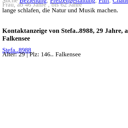
Suche
Beziehung
,
Freizeitgestaltung
,
Flirt
,
Chatt
Frau, ab 46 Jahre , bis 62 Jahre
lange schlafen, die Natur und Musik machen.
Kontaktanzeige von Stefa..8988, 29 Jahre, 
Falkensee
Stefa..8988
Alter: 29 | Plz: 146.. Falkensee