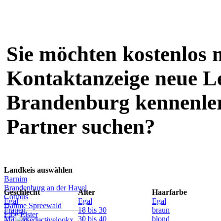
Sie möchten kostenlos m
Kontaktanzeige neue L
Brandenburg kennenler
Partner suchen?
Landkeis auswählen
Barnim
Brandenburg an der Havel
Geschlecht
Alter
Haarfarbe
Cottbus
Egal
Egal
Egal
Dahme Spreewald
Frauen
18 bis 30
braun
Elbe Elster
Männer
30 bis 40
blond