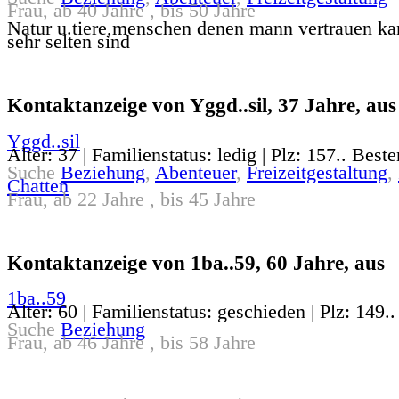
Frau, ab 40 Jahre , bis 50 Jahre
Natur u.tiere,menschen denen mann vertrauen kan
sehr selten sind
Kontaktanzeige von Yggd..sil, 37 Jahre, aus
Yggd..sil
Alter: 37 | Familienstatus: ledig | Plz: 157.. Best
Suche
Beziehung
,
Abenteuer
,
Freizeitgestaltung
,
Chatten
Frau, ab 22 Jahre , bis 45 Jahre
Kontaktanzeige von 1ba..59, 60 Jahre, aus
1ba..59
Alter: 60 | Familienstatus: geschieden | Plz: 149..
Suche
Beziehung
Frau, ab 46 Jahre , bis 58 Jahre