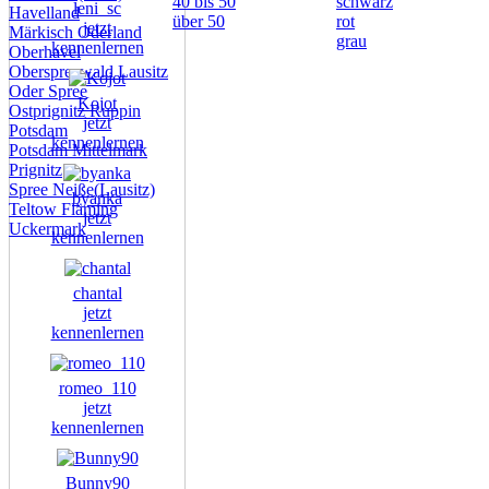
40 bis 50
schwarz
leni_sc
Havelland
über 50
rot
jetzt
Märkisch Oderland
grau
kennenlernen
Oberhavel
Oberspreewald Lausitz
Oder Spree
Kojot
Ostprignitz Ruppin
jetzt
Potsdam
kennenlernen
Potsdam Mittelmark
Prignitz
Spree Neiße(Lausitz)
byanka
Teltow Fläming
jetzt
Uckermark
kennenlernen
chantal
jetzt
kennenlernen
romeo_110
jetzt
kennenlernen
Bunny90