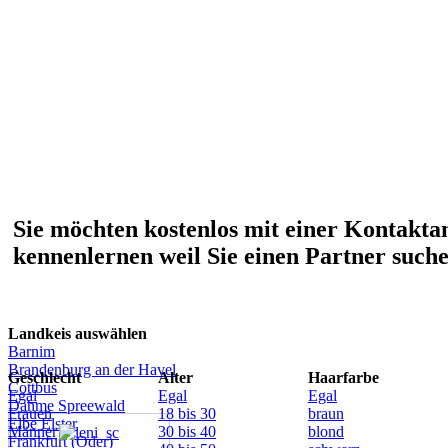
Sie möchten kostenlos mit einer Kontakt
kennenlernen weil Sie einen Partner such
Landkeis auswählen
Barnim
Brandenburg an der Havel
Geschlecht
Alter
Haarfarbe
Cottbus
Egal
Egal
Egal
Dahme Spreewald
Frauen
18 bis 30
braun
Elbe Elster
Männer
30 bis 40
blond
Frankfurt (Oder)