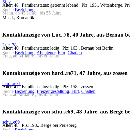
Si..y
Alter: 48 | Familienstatus: getrennt lebend | Plz: 193.. Wittenberge, Pri
Suche
Beziehung
Mann, ab 45 Jahre , bis 55 Jahre
Musik, Romantik
Kontaktanzeige von Luc..78, 40 Jahre, aus Bernau be
Luc..78
Alter: 40 | Familienstatus: ledig | Plz: 163.. Bernau bei Berlin
Suche
Beziehung
,
Abenteuer
,
Flirt
,
Chatten
Frau, ab 34 Jahre , bis 60 Jahre
Kontaktanzeige von hard..re71, 47 Jahre, aus zossen
hard..re71
Alter: 47 | Familienstatus: ledig | Plz: 158.. zossen
Suche
Beziehung
,
Freizeitgestaltung
,
Flirt
,
Chatten
Frau, ab 36 Jahre , bis 45 Jahre
Kontaktanzeige von schu..e69, 48 Jahre, aus Berge be
schu..e69
Alter: 48 | Plz: 193.. Berge bei Perleberg
Suche
Beziehung