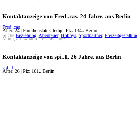
Kontaktanzeige von Fred..cas, 24 Jahre, aus Berlin
Fred..cas
Alter: 24 | Familienstatus: ledig | Plz: 134.. Berlin
Suche
Beziehung
,
Abenteuer
,
Hobbys
,
Sportpartner
,
Freizeitgestaltun
Mann, ab 24 Jahre , bis 36 Jahre
Kontaktanzeige von spi..ll, 26 Jahre, aus Berlin
spi..ll
Alter: 26 | Plz: 101.. Berlin