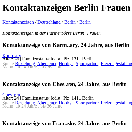
Kontaktanzeigen Berlin Frauen
Kontaktanzeigen
/
Deutschland
/
Berlin
/
Berlin
Kontaktanzeigen in der Partnerbörse Berlin: Frauen
Kontaktanzeige von Karm..ary, 24 Jahre, aus Berlin
Karm..ary
Alter: 24 | Familienstatus: ledig | Plz: 131.. Berlin
Suche
Beziehung
,
Abenteuer
,
Hobbys
,
Sportpartner
,
Freizeitgestaltun
Mann, ab 24 Jahre , bis 36 Jahre
Kontaktanzeige von Ches..ren, 24 Jahre, aus Berlin
Ches..ren
Alter: 24 | Familienstatus: ledig | Plz: 141.. Berlin
Suche
Beziehung
,
Abenteuer
,
Hobbys
,
Sportpartner
,
Freizeitgestaltun
Mann, ab 24 Jahre , bis 36 Jahre
Kontaktanzeige von Fran..ske, 24 Jahre, aus Berlin