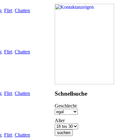
g
,
Flirt
,
Chatten
g
,
Flirt
,
Chatten
Schnellsuche
g
,
Flirt
,
Chatten
Geschlecht
Alter
g
,
Flirt
,
Chatten