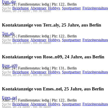
Fran..ske
Alter: 24 | Familienstatus: ledig | Plz: 122.. Berlin
Suche
Beziehung
,
Abenteuer
,
Hobbys
,
Sportpartner
,
Freizeitgestaltun
Mann, ab 24 Jahre , bis 36 Jahre
Kontaktanzeige von Terr..aly, 25 Jahre, aus Berlin
Terr..aly
Alter: 25 | Familienstatus: ledig | Plz: 122.. Berlin
Suche
Beziehung
,
Abenteuer
,
Hobbys
,
Sportpartner
,
Freizeitgestaltun
Mann, ab 24 Jahre , bis 36 Jahre
Kontaktanzeige von Rose..n09, 24 Jahre, aus Berlin
Rose..n09
Alter: 24 | Familienstatus: ledig | Plz: 131.. Berlin
Suche
Beziehung
,
Abenteuer
,
Hobbys
,
Sportpartner
,
Freizeitgestaltun
Mann, ab 24 Jahre , bis 36 Jahre
Kontaktanzeige von Emes..nel, 25 Jahre, aus Berlin
Emes..nel
Alter: 25 | Familienstatus: ledig | Plz: 122.. Berlin
Suche
Beziehung
,
Abenteuer
,
Hobbys
,
Sportpartner
,
Freizeitgestaltun
Mann, ab 24 Jahre , bis 36 Jahre