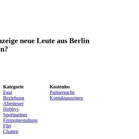
nzeige neue Leute aus Berlin
en?
Kategorie
Kostenlos
Egal
Partnersuche
Beziehung
Kontaktanzeigen
Abenteuer
Hobbys
Sportpartner
Freizeitgestaltung
Flirt
Chatten