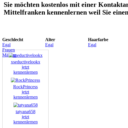
Sie möchten kostenlos mit einer Kontaktan
Mittelfranken kennenlernen weil Sie eine
Geschlecht
Alter
Haarfarbe
Egal
Egal
Egal
Frauen
Männer
xseductivelookx
jetzt
kennenlernen
RockPrincess
jetzt
kennenlernen
tatyana658
jetzt
kennenlernen