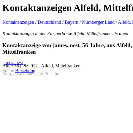
Kontaktanzeigen Alfeld, Mittel
Kontaktanzeigen
/
Deutschland
/
Bayern
/
Nürnberger Land
/
Alfeld, 
Kontaktanzeigen in der Partnerbörse Alfeld, Mittelfranken: Frauen
Kontaktanzeige von james..nest, 56 Jahre, aus Alfeld,
Mittelfranken
james..nest
Alter: 56 | Plz: 912.. Alfeld, Mittelfranken
Suche
Beziehung
Frau, ab 49 Jahre , bis 70 Jahre