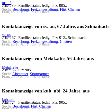
ma..i3
Alter: 39 | Familienstatus: ledig | Plz: 905..
Suche
Beziehung
,
Freizeitgestaltung
,
Flirt
,
Chatten
Frau, ab 30 Jahre , bis 40 Jahre
Kontaktanzeige von sv..an, 67 Jahre, aus Schnaittach
sv..an
Alter: 67 | Familienstatus: ledig | Plz: 912.. Schnaittach
Suche
Beziehung
,
Freizeitgestaltung
,
Chatten
Frau, ab 18 Jahre , bis 40 Jahre
Kontaktanzeige von Metal..atte, 56 Jahre, aus
Metal..atte
Alter: 56 | Plz: 905..
Suche
Abenteuer
,
Sportpartner
Frau, ab 23 Jahre , bis 41 Jahre
Kontaktanzeige von kub..ubi, 24 Jahre, aus
kub..ubi
Alter: 24 | Familienstatus: ledig | Plz: 905..
Suche
Beziehung
,
Flirt
,
Chatten
Frau, ab 17 Jahre , bis 24 Jahre