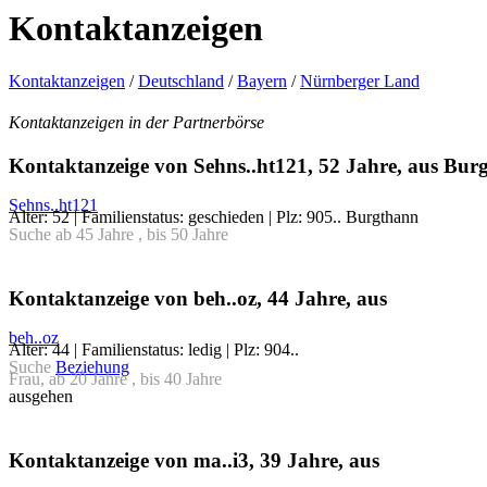
Kontaktanzeigen
Kontaktanzeigen
/
Deutschland
/
Bayern
/
Nürnberger Land
Kontaktanzeigen in der Partnerbörse
Kontaktanzeige von Sehns..ht121, 52 Jahre, aus Bur
Sehns..ht121
Alter: 52 | Familienstatus: geschieden | Plz: 905.. Burgthann
Suche ab 45 Jahre , bis 50 Jahre
Kontaktanzeige von beh..oz, 44 Jahre, aus
beh..oz
Alter: 44 | Familienstatus: ledig | Plz: 904..
Suche
Beziehung
Frau, ab 20 Jahre , bis 40 Jahre
ausgehen
Kontaktanzeige von ma..i3, 39 Jahre, aus