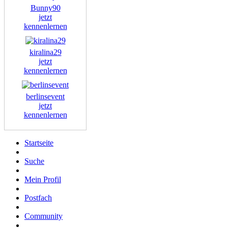
Bunny90
jetzt
kennenlernen
kiralina29
jetzt
kennenlernen
berlinsevent
jetzt
kennenlernen
Startseite
Suche
Mein Profil
Postfach
Community