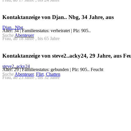
Kontaktanzeige von Djan.. Nbg, 34 Jahre, aus
Djan.. Nbg
Alter: 34 | Familienstatus: verheiratet | Plz: 905..
Suche
Abenteuer
Frau, ab 18 Jahre , bis 65 Jahre
Kontaktanzeige von steve2..acky24, 29 Jahre, aus Fe
steve2..acky24
Alter: 29 | Familienstatus: gebunden | Plz: 905.. Feucht
Suche
Abenteuer
,
Flirt
,
Chatten
Frau, ab 23 Jahre , bis 32 Jahre