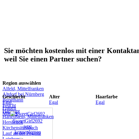
Sie möchten kostenlos mit einer Kontakta
weil Sie einen Partner suchen?
Region auswählen
Alfeld, Mittelfranken
Altdorf bei Nürnberg
Geschlecht
Alter
Haarfarbe
Burgthann
Egal
Egal
Egal
Feucht
Frauen
Happurg
Männer
Hartenstein, Mittelfranken
SweetGirl2692
Hersbruck
jetzt
Kirchensittenbach
kennenlernen
Lauf an der Pegnitz
Leinburg