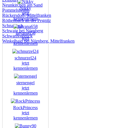
Neunkirchen am Sand
Nikky
Pommelsbrunn
jetzt
Rückersdorf, Mittelfranken
kennenlernen
Röthenbach an der Pegnitz
Schnaittach
Schwaig bei Nürnberg
tatyana658
Schwarzenbruck
jetzt
Winkelhaid bei Nürnberg, Mittelfranken
kennenlernen
schnurzel24
jetzt
kennenlernen
sternengel
jetzt
kennenlernen
RockPrincess
jetzt
kennenlernen