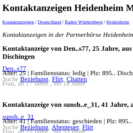
Kontaktanzeigen Heidenheim 
Kontaktanzeigen
/
Deutschland
/
Baden Württemberg
/
Heidenheim
Kontaktanzeigen in der Partnerbörse Heidenhe
Kontaktanzeige von Den..s77, 25 Jahre, aus
Dischingen
Den..s77
Alter: 25 | Familienstatus: ledig | Plz: 895.. Disc
Suche
Beziehung
,
Flirt
,
Chatten
Frau, ab 17 Jahre , bis 18 Jahre
Kontaktanzeige von sunsh..e_31, 41 Jahre, 
sunsh..e_31
Alter: 41 | Familienstatus: geschieden | Plz: 895..
Suche
Beziehung
,
Abenteuer
,
Flirt
Frau, ab 25 Jahre , bis 33 Jahre