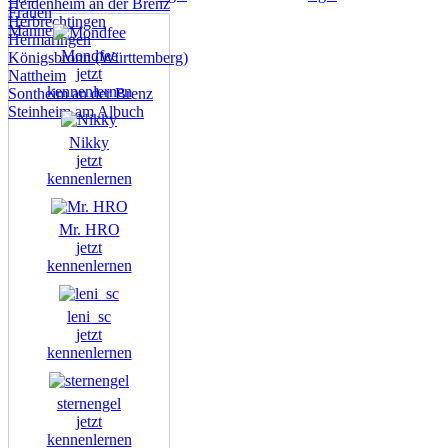
Heidenheim an der Brenz
Frauen
Herbrechtingen
Männer
Hermaringen
Mondfee
Königsbronn (Württemberg)
jetzt
Nattheim
kennenlernen
Sontheim an der Brenz
Steinheim am Albuch
Nikky
jetzt
kennenlernen
Mr. HRO
jetzt
kennenlernen
leni_sc
jetzt
kennenlernen
sternengel
jetzt
kennenlernen