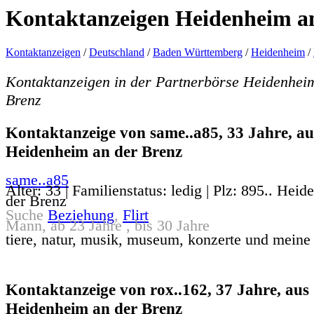
Kontaktanzeigen Heidenheim an
Kontaktanzeigen
/
Deutschland
/
Baden Württemberg
/
Heidenheim
/
Kontaktanzeigen in der Partnerbörse Heidenhei
Brenz
Kontaktanzeige von same..a85, 33 Jahre, au
Heidenheim an der Brenz
same..a85
Alter: 33 | Familienstatus: ledig | Plz: 895.. Hei
der Brenz
Suche
Beziehung
,
Flirt
Mann, ab 23 Jahre , bis 30 Jahre
tiere, natur, musik, museum, konzerte und meine 
Kontaktanzeige von rox..162, 37 Jahre, aus
Heidenheim an der Brenz