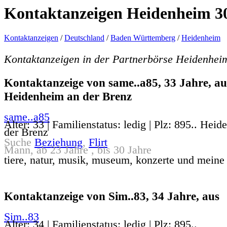
Kontaktanzeigen Heidenheim 30
Kontaktanzeigen
/
Deutschland
/
Baden Württemberg
/
Heidenheim
Kontaktanzeigen in der Partnerbörse Heidenheim
Kontaktanzeige von same..a85, 33 Jahre, au
Heidenheim an der Brenz
same..a85
Alter: 33 | Familienstatus: ledig | Plz: 895.. Hei
der Brenz
Suche
Beziehung
,
Flirt
Mann, ab 23 Jahre , bis 30 Jahre
tiere, natur, musik, museum, konzerte und meine 
Kontaktanzeige von Sim..83, 34 Jahre, aus
Sim..83
Alter: 34 | Familienstatus: ledig | Plz: 895..