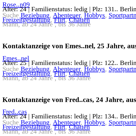
Rose..n09
Alter: 24 | Familienstatus: ledig | Plz: 131.. Berli
Suche
Beziehung
,
Abenteuer
,
Hobbys
,
Sportpartn
Freizeitgestaltung
,
Flirt
,
Chatten
Mann, ab 24 Jahre , bis 36 Jahre
Kontaktanzeige von Emes..nel, 25 Jahre, aus
Emes..nel
Alter: 25 | Familienstatus: ledig | Plz: 122.. Berli
Suche
Beziehung
,
Abenteuer
,
Hobbys
,
Sportpartn
Freizeitgestaltung
,
Flirt
,
Chatten
Mann, ab 24 Jahre , bis 36 Jahre
Kontaktanzeige von Fred..cas, 24 Jahre, aus
Fred..cas
Alter: 24 | Familienstatus: ledig | Plz: 134.. Berli
Suche
Beziehung
,
Abenteuer
,
Hobbys
,
Sportpartn
Freizeitgestaltung
,
Flirt
,
Chatten
Mann, ab 24 Jahre , bis 36 Jahre