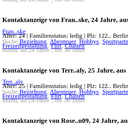
Kontaktanzeige von Fran..ske, 24 Jahre, aus
Fran..ske
Alter: 24 | Familienstatus: ledig | Plz: 122.. Berli
Suche
Beziehung
,
Abenteuer
,
Hobbys
,
Sportpartn
Freizeitgestaltung
,
Flirt
,
Chatten
Mann, ab 24 Jahre , bis 36 Jahre
Kontaktanzeige von Terr..aly, 25 Jahre, aus 
Terr..aly
Alter: 25 | Familienstatus: ledig | Plz: 122.. Berli
Suche
Beziehung
,
Abenteuer
,
Hobbys
,
Sportpartn
Freizeitgestaltung
,
Flirt
,
Chatten
Mann, ab 24 Jahre , bis 36 Jahre
Kontaktanzeige von Rose..n09, 24 Jahre, au