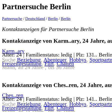
Partnersuche Berlin
Partnersuche
/
Deutschland
/
Berlin
/
Berlin
Kontaktanzeigen für Partnersuche Berlin
Kontaktanzeige von Karm..ary, 24 Jahre, au
Karm..ary
Alter: 24 | Familienstatus: ledig | Plz: 131.. Berli
Suche
Beziehung
,
Abenteuer
,
Hobbys
,
Sportpartn
Freizeitgestaltung
,
Flirt
,
Chatten
Mann, ab 24 Jahre , bis 36 Jahre
Kontaktanzeige von Ches..ren, 24 Jahre, aus
Ches..ren
Alter: 24 | Familienstatus: ledig | Plz: 141.. Berli
Suche
Beziehung
,
Abenteuer
,
Hobbys
,
Sportpartn
Freizeitgestaltung
,
Flirt
,
Chatten
Mann, ab 24 Jahre , bis 36 Jahre