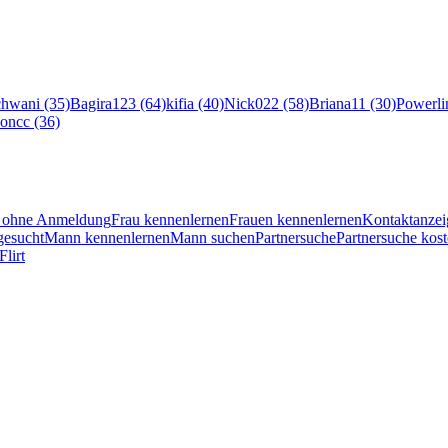
hwani (35)
Bagira123 (64)
kifia (40)
Nick022 (58)
Briana11 (30)
Powerli
oncc (36)
en ohne Anmeldung
Frau kennenlernen
Frauen kennenlernen
Kontaktanzei
esucht
Mann kennenlernen
Mann suchen
Partnersuche
Partnersuche kost
Flirt