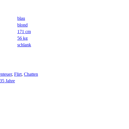
blau
blond
171 cm
56 kg
schlank
nteuer
,
Flirt
,
Chatten
 35 Jahre