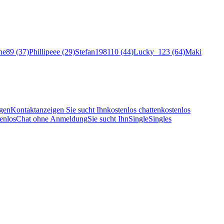
ne89 (37)
Phillipeee (29)
Stefan198110 (44)
Lucky_123 (64)
Maki
gen
Kontaktanzeigen Sie sucht Ihn
kostenlos chatten
kostenlos
enlos
Chat ohne Anmeldung
Sie sucht Ihn
Single
Singles