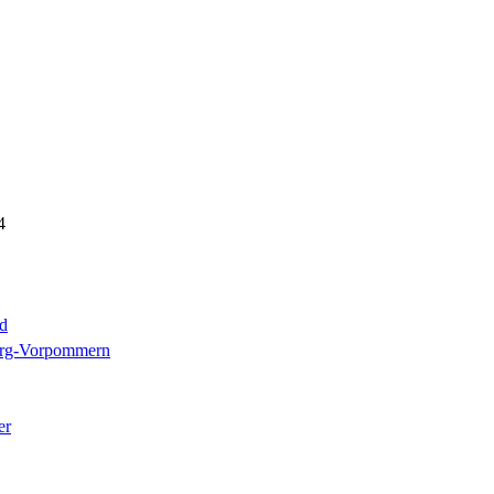
4
d
rg-Vorpommern
er