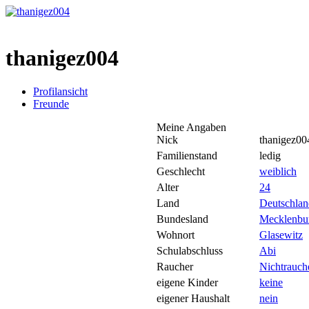
thanigez004
Profilansicht
Freunde
Meine Angaben
Nick
thanigez00
Familienstand
ledig
Geschlecht
weiblich
Alter
24
Land
Deutschlan
Bundesland
Mecklenbu
Wohnort
Glasewitz
Schulabschluss
Abi
Raucher
Nichtrauch
eigene Kinder
keine
eigener Haushalt
nein