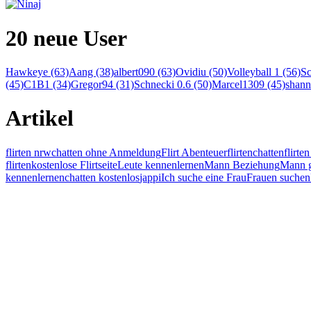
20 neue User
Hawkeye (63)
Aang (38)
albert090 (63)
Ovidiu (50)
Volleyball 1 (56)
Sc
(45)
C1B1 (34)
Gregor94 (31)
Schnecki 0.6 (50)
Marcel1309 (45)
shann
Artikel
flirten nrw
chatten ohne Anmeldung
Flirt Abenteuer
flirten
chatten
flirt
flirten
kostenlose Flirtseite
Leute kennenlernen
Mann Beziehung
Mann g
kennenlernen
chatten kostenlos
jappi
Ich suche eine Frau
Frauen suchen