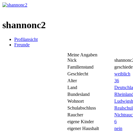
shannonc2
Profilansicht
Freunde
Meine Angaben
Nick
shannonc
Familienstand
geschiede
Geschlecht
weiblich
Alter
36
Land
Deutschl
Bundesland
Rheinland
Wohnort
Ludwigsh
Schulabschluss
Realschul
Raucher
Nichtrauc
eigene Kinder
6
eigener Haushalt
nein