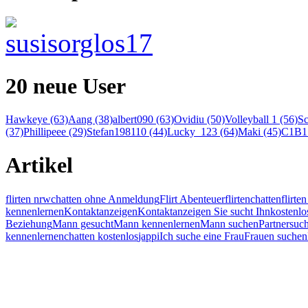
20 neue User
Hawkeye (63)
Aang (38)
albert090 (63)
Ovidiu (50)
Volleyball 1 (56)
Sc
(37)
Phillipeee (29)
Stefan198110 (44)
Lucky_123 (64)
Maki (45)
C1B1 
Artikel
flirten nrw
chatten ohne Anmeldung
Flirt Abenteuer
flirten
chatten
flirt
kennenlernen
Kontaktanzeigen
Kontaktanzeigen Sie sucht Ihn
kostenlo
Beziehung
Mann gesucht
Mann kennenlernen
Mann suchen
Partnersuc
kennenlernen
chatten kostenlos
jappi
Ich suche eine Frau
Frauen suchen