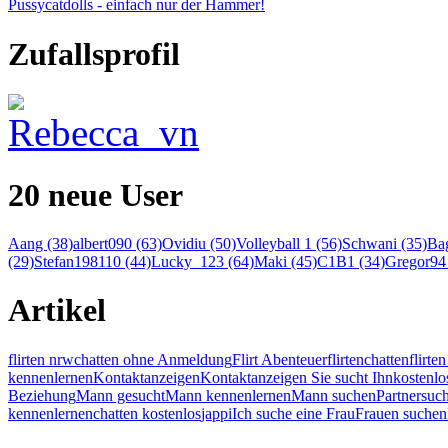
Pussycatdolls - einfach nur der Hammer!
Zufallsprofil
20 neue User
Aang (38)
albert090 (63)
Ovidiu (50)
Volleyball 1 (56)
Schwani (35)
Bag
(29)
Stefan198110 (44)
Lucky_123 (64)
Maki (45)
C1B1 (34)
Gregor94 
Artikel
flirten nrw
chatten ohne Anmeldung
Flirt Abenteuer
flirten
chatten
flirt
kennenlernen
Kontaktanzeigen
Kontaktanzeigen Sie sucht Ihn
kostenlo
Beziehung
Mann gesucht
Mann kennenlernen
Mann suchen
Partnersuc
kennenlernen
chatten kostenlos
jappi
Ich suche eine Frau
Frauen suchen