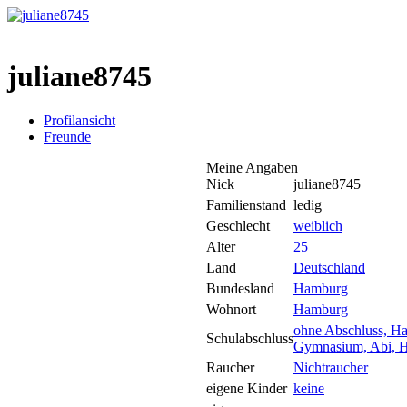
juliane8745
Profilansicht
Freunde
Meine Angaben
Nick
juliane8745
Familienstand
ledig
Geschlecht
weiblich
Alter
25
Land
Deutschland
Bundesland
Hamburg
Wohnort
Hamburg
ohne Abschluss, Ha
Schulabschluss
Gymnasium, Abi, H
Raucher
Nichtraucher
eigene Kinder
keine