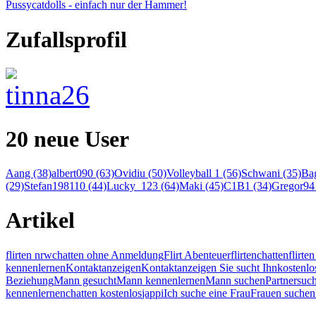
Pussycatdolls - einfach nur der Hammer!
Zufallsprofil
20 neue User
Aang (38)
albert090 (63)
Ovidiu (50)
Volleyball 1 (56)
Schwani (35)
Bag
(29)
Stefan198110 (44)
Lucky_123 (64)
Maki (45)
C1B1 (34)
Gregor94 
Artikel
flirten nrw
chatten ohne Anmeldung
Flirt Abenteuer
flirten
chatten
flirt
kennenlernen
Kontaktanzeigen
Kontaktanzeigen Sie sucht Ihn
kostenlo
Beziehung
Mann gesucht
Mann kennenlernen
Mann suchen
Partnersuc
kennenlernen
chatten kostenlos
jappi
Ich suche eine Frau
Frauen suchen