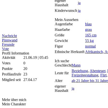
eigener
ja
Haushalt
Kinderwunsch
ja
Mein Aussehen
Augenfarbe
blau
Haarfarbe
grau
Größe
165 cm
Nachricht
Pinnwand
Gewicht
55 kg
Freunde
Figur
normal
Vote
Ethnische Herkunft
Afrikanisch, As
Profil Information
Aktivität
21.06.19 | 05:45
Ich suche
Votes
0
Geschlecht
Mann
Punkte
20
Beziehung
,
Abenteuer
,
Leute für
Profilaufrufe
23
Freizeitgestaltung
,
Flirt
Mitglied seit
27.04.17
Alter
ab 21 Jahre bis 31 Jahre
eigener
ja
Haushalt
Mehr über mich
Mein Charakter