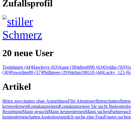
Zufallsprofil
20 neue User
Toniplauen (44)
Hawkeye (63)
Aang (38)
albert090 (63)
Ovidiu (50)
Vol
(30)
Powerline89 (37)
Phillipeee (29)
Stefan198110 (44)
Lucky_123 (6
Artikel
flirten nrw
chatten ohne Anmeldung
Flirt Abenteuer
flirten
chatten
flirt
kennenlernen
Kontaktanzeigen
Kontaktanzeigen Sie sucht Ihn
kostenlo
Beziehung
Mann gesucht
Mann kennenlernen
Mann suchen
Partnersuc
kennenlernen
chatten kostenlos
jappi
Ich suche eine Frau
Frauen suchen