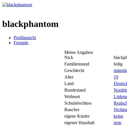
blackphantom
Profilansicht
Freunde
Meine Angaben
Nick
blackp
Familienstand
ledig
Geschlecht
männli
Alter
19
Land
Deutsc
Bundesland
Nordrh
Wohnort
Lüdens
Schulabschluss
Realsc
Raucher
Nichtr
eigene Kinder
keine
eigener Haushalt
nein