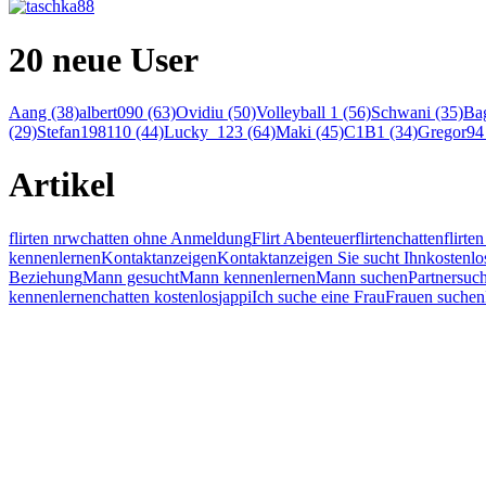
20 neue User
Aang (38)
albert090 (63)
Ovidiu (50)
Volleyball 1 (56)
Schwani (35)
Bag
(29)
Stefan198110 (44)
Lucky_123 (64)
Maki (45)
C1B1 (34)
Gregor94 
Artikel
flirten nrw
chatten ohne Anmeldung
Flirt Abenteuer
flirten
chatten
flirt
kennenlernen
Kontaktanzeigen
Kontaktanzeigen Sie sucht Ihn
kostenlo
Beziehung
Mann gesucht
Mann kennenlernen
Mann suchen
Partnersuc
kennenlernen
chatten kostenlos
jappi
Ich suche eine Frau
Frauen suchen