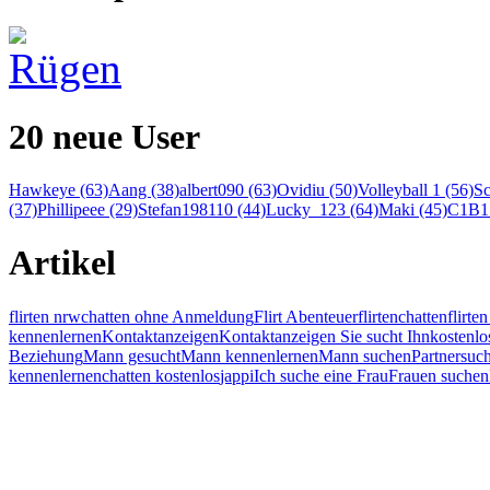
20 neue User
Hawkeye (63)
Aang (38)
albert090 (63)
Ovidiu (50)
Volleyball 1 (56)
Sc
(37)
Phillipeee (29)
Stefan198110 (44)
Lucky_123 (64)
Maki (45)
C1B1 
Artikel
flirten nrw
chatten ohne Anmeldung
Flirt Abenteuer
flirten
chatten
flirt
kennenlernen
Kontaktanzeigen
Kontaktanzeigen Sie sucht Ihn
kostenlo
Beziehung
Mann gesucht
Mann kennenlernen
Mann suchen
Partnersuc
kennenlernen
chatten kostenlos
jappi
Ich suche eine Frau
Frauen suchen