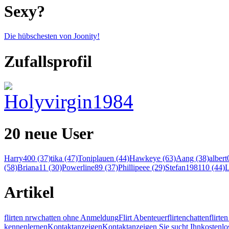
Sexy?
Die hübschesten von Joonity!
Zufallsprofil
20 neue User
Harry400 (37)
tika (47)
Toniplauen (44)
Hawkeye (63)
Aang (38)
albert
(58)
Briana11 (30)
Powerline89 (37)
Phillipeee (29)
Stefan198110 (44)
L
Artikel
flirten nrw
chatten ohne Anmeldung
Flirt Abenteuer
flirten
chatten
flirt
kennenlernen
Kontaktanzeigen
Kontaktanzeigen Sie sucht Ihn
kostenlo