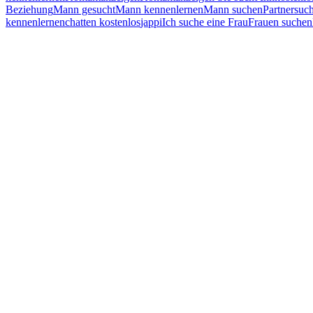
Beziehung
Mann gesucht
Mann kennenlernen
Mann suchen
Partnersuc
kennenlernen
chatten kostenlos
jappi
Ich suche eine Frau
Frauen suchen