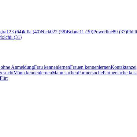
ira123 (64)
kifia (40)
Nick022 (58)
Briana11 (30)
Powerline89 (37)
Phill
olchii (31)
en ohne Anmeldung
Frau kennenlernen
Frauen kennenlernen
Kontaktanzei
esucht
Mann kennenlernen
Mann suchen
Partnersuche
Partnersuche kost
Flirt