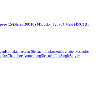
ipeee (29)
Stefan198110 (44)
Lucky_123 (64)
Maki (45)
C1B1
gen
Kontaktanzeigen Sie sucht Ihn
kostenlos chatten
kostenlos
enlos
Chat ohne Anmeldung
Sie sucht Ihn
Single
Singles