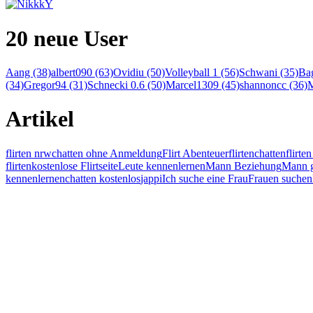
20 neue User
Aang (38)
albert090 (63)
Ovidiu (50)
Volleyball 1 (56)
Schwani (35)
Bag
(34)
Gregor94 (31)
Schnecki 0.6 (50)
Marcel1309 (45)
shannoncc (36)
M
Artikel
flirten nrw
chatten ohne Anmeldung
Flirt Abenteuer
flirten
chatten
flirt
flirten
kostenlose Flirtseite
Leute kennenlernen
Mann Beziehung
Mann g
kennenlernen
chatten kostenlos
jappi
Ich suche eine Frau
Frauen suchen