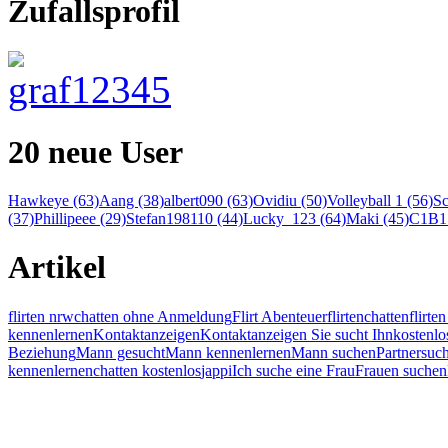
Zufallsprofil
20 neue User
Hawkeye (63)
Aang (38)
albert090 (63)
Ovidiu (50)
Volleyball 1 (56)
Sc
(37)
Phillipeee (29)
Stefan198110 (44)
Lucky_123 (64)
Maki (45)
C1B1 
Artikel
flirten nrw
chatten ohne Anmeldung
Flirt Abenteuer
flirten
chatten
flirt
kennenlernen
Kontaktanzeigen
Kontaktanzeigen Sie sucht Ihn
kostenlo
Beziehung
Mann gesucht
Mann kennenlernen
Mann suchen
Partnersuc
kennenlernen
chatten kostenlos
jappi
Ich suche eine Frau
Frauen suchen