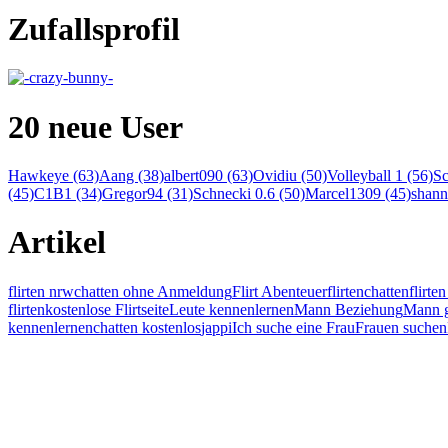
Zufallsprofil
20 neue User
Hawkeye (63)
Aang (38)
albert090 (63)
Ovidiu (50)
Volleyball 1 (56)
Sc
(45)
C1B1 (34)
Gregor94 (31)
Schnecki 0.6 (50)
Marcel1309 (45)
shann
Artikel
flirten nrw
chatten ohne Anmeldung
Flirt Abenteuer
flirten
chatten
flirt
flirten
kostenlose Flirtseite
Leute kennenlernen
Mann Beziehung
Mann g
kennenlernen
chatten kostenlos
jappi
Ich suche eine Frau
Frauen suchen