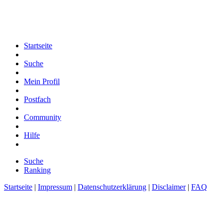
Startseite
Suche
Mein Profil
Postfach
Community
Hilfe
Suche
Ranking
Startseite
|
Impressum
|
Datenschutzerklärung
|
Disclaimer
|
FAQ