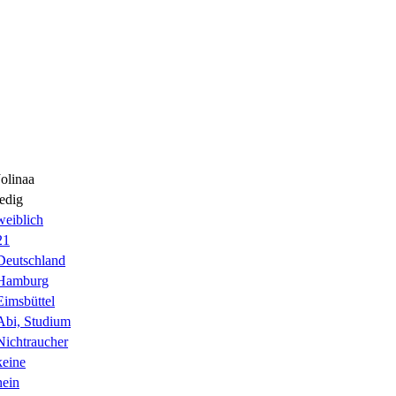
Jolinaa
ledig
weiblich
21
Deutschland
Hamburg
Eimsbüttel
Abi, Studium
Nichtraucher
keine
nein