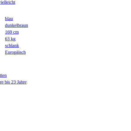
vielleicht
blau
dunkelbraun
169 cm
63 kg
schlank
Europäisch
tten
re bis 23 Jahre