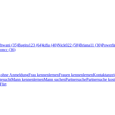
hwani (35)
Bagira123 (64)
kifia (40)
Nick022 (58)
Briana11 (30)
Powerli
oncc (36)
en ohne Anmeldung
Frau kennenlernen
Frauen kennenlernen
Kontaktanzei
esucht
Mann kennenlernen
Mann suchen
Partnersuche
Partnersuche kost
Flirt