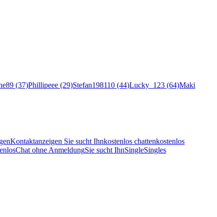
ne89 (37)
Phillipeee (29)
Stefan198110 (44)
Lucky_123 (64)
Maki
gen
Kontaktanzeigen Sie sucht Ihn
kostenlos chatten
kostenlos
enlos
Chat ohne Anmeldung
Sie sucht Ihn
Single
Singles