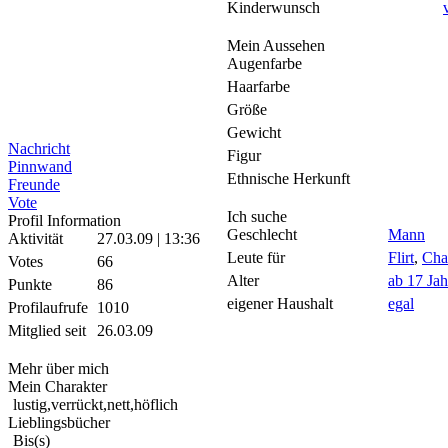
Kinderwunsch
Mein Aussehen
Augenfarbe
Haarfarbe
Größe
Gewicht
Nachricht
Figur
Pinnwand
Ethnische Herkunft
Freunde
Vote
Ich suche
Profil Information
Geschlecht
Mann
Aktivität
27.03.09 | 13:36
Leute für
Flirt
,
Cha
Votes
66
Alter
ab 17 Jah
Punkte
86
eigener Haushalt
egal
Profilaufrufe
1010
Mitglied seit
26.03.09
Mehr über mich
Mein Charakter
lustig,verrückt,nett,höflich
Lieblingsbücher
Bis(s)